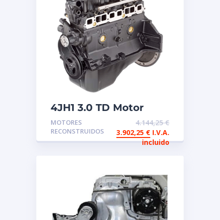
4JH1 3.0 TD Motor
reconstruido de
MOTORES
4.144,25
€
intercambio Isuzu
RECONSTRUIDOS
3.902,25
€
I.V.A.
incluido