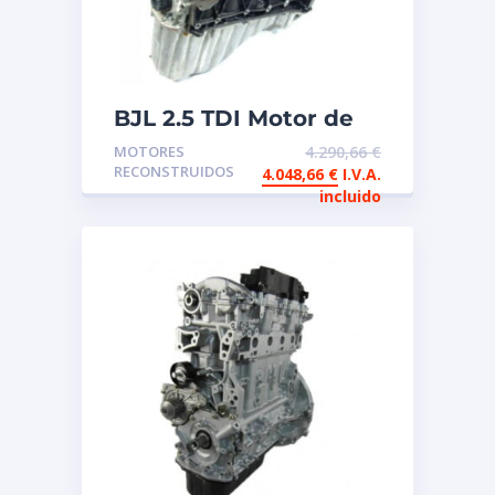
BJL 2.5 TDI Motor de
intercambio
MOTORES
4.290,66
€
reconstruido
RECONSTRUIDOS
4.048,66
€
I.V.A.
incluido