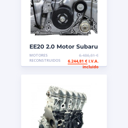
EE20 2.0 Motor Subaru
Boxer reconstruido de
MOTORES
6.486,81
€
intercambio
RECONSTRUIDOS
6.244,81
€
I.V.A.
incluido