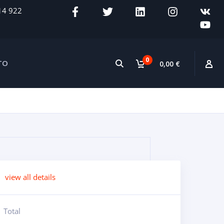
14 922
0
TO
0,00 €
view all details
Total