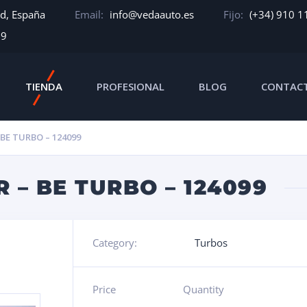
id, España
Email:
info@vedaauto.es
Fijo:
(+34) 910 1
39
TIENDA
PROFESIONAL
BLOG
CONTAC
E TURBO – 124099
– BE TURBO – 124099
Category:
Turbos
Price
Quantity