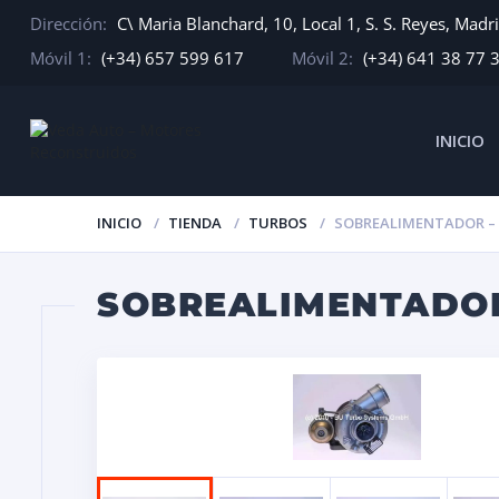
Dirección:
C\ Maria Blanchard, 10, Local 1, S. S. Reyes, Madr
Móvil 1:
(+34) 657 599 617
Móvil 2:
(+34) 641 38 77 
INICIO
INICIO
TIENDA
TURBOS
SOBREALIMENTADOR – B
SOBREALIMENTADOR 