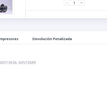
-
+
ompresores
Devolución Penalizada
60513636, 60572689