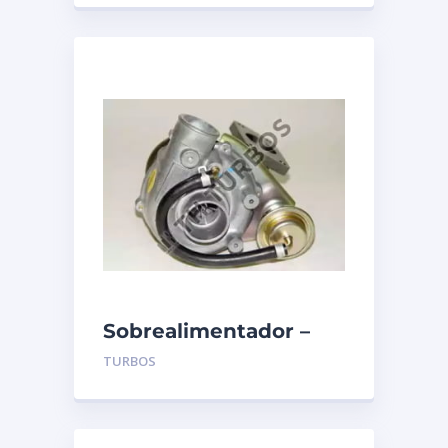
Sobrealimentador –
TURBO’S HOET –
TURBOS
1100227