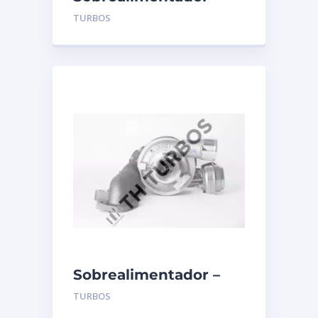
TURBO’S HOET –
TURBOS
1100684
Sobrealimentador –
TURBO’S HOET –
TURBOS
1103993