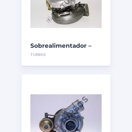
Sobrealimentador –
TURBO’S HOET –
TURBOS
1102083