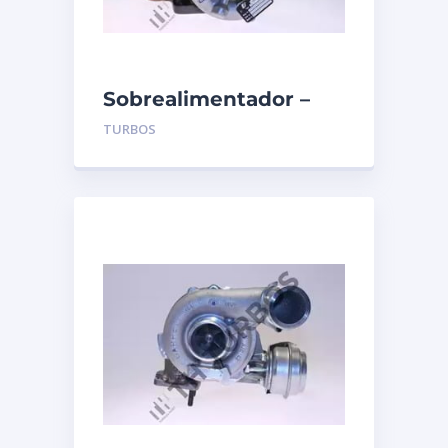
Sobrealimentador –
TURBO’S HOET –
TURBOS
1100149