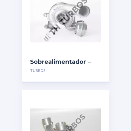
Sobrealimentador –
TURBO’S HOET –
TURBOS
1103992