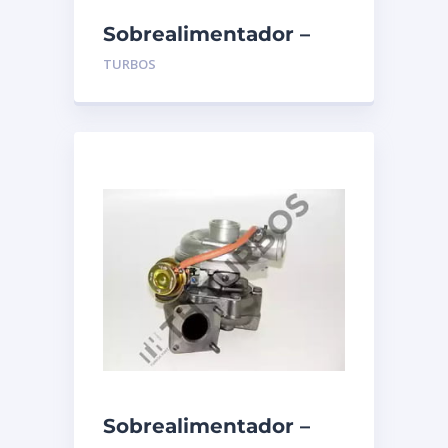
Sobrealimentador –
TURBO’S HOET –
TURBOS
1100088
Sobrealimentador –