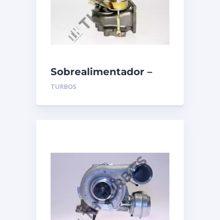
Sobrealimentador –
TURBO’S HOET –
TURBOS
1100085