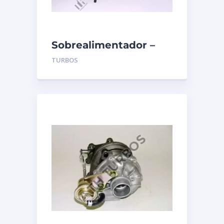
Sobrealimentador –
TURBO’S HOET –
TURBOS
1103907