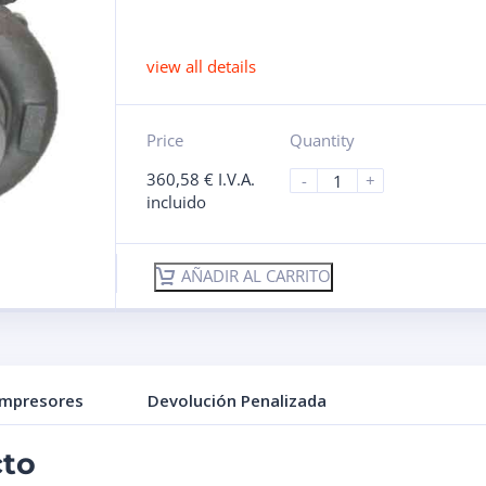
view all details
Price
Quantity
360,58
€
I.V.A.
-
+
incluido
AÑADIR AL CARRITO
ompresores
Devolución Penalizada
cto