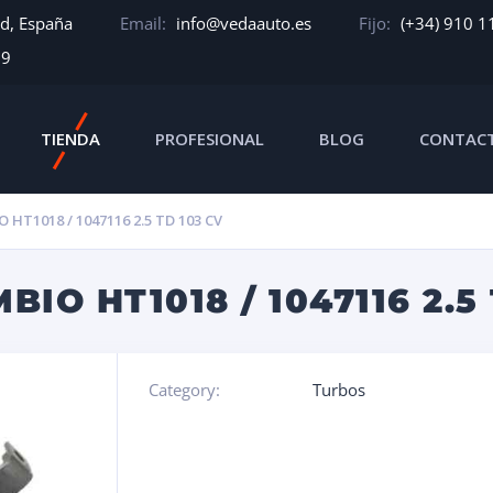
id, España
Email:
info@vedaauto.es
Fijo:
(+34) 910 1
39
TIENDA
PROFESIONAL
BLOG
CONTAC
HT1018 / 1047116 2.5 TD 103 CV
IO HT1018 / 1047116 2.5 
Category:
Turbos