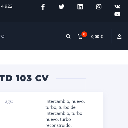
14 922
0
TO
0,00 €
TD 103 CV
Tags:
intercambio
,
nuevo
,
turbo
,
turbo de
intercambio
,
turbo
nuevo
,
turbo
reconstruido
,