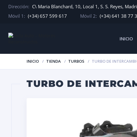
Dirección:
C\ Maria Blanchard, 10, Local 1, S. S. Reyes, Madr
Móvil 1:
(+34) 657 599 617
Móvil 2:
(+34) 641 38 77 
INICIO
INICIO
TIENDA
TURBOS
TURBO DE INTERCAMBIO 
TURBO DE INTERCAMB