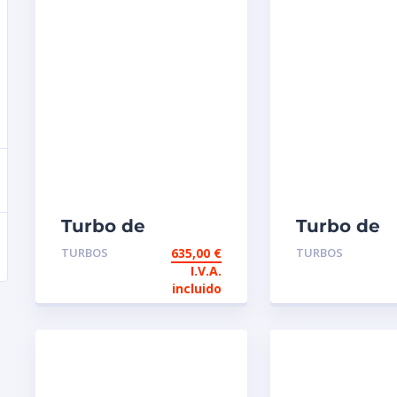
Turbo de
Turbo de
intercambio
intercamb
TURBOS
635,00
€
TURBOS
Garret 466196
Garrett 4
I.V.A.
105 / 116 CV
2,7 TD 101
incluido