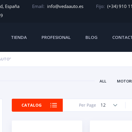
id, España
Email:
info@vedaauto.es
Fijo:
(+34) 910 1
39
TIENDA
PROFESIONAL
BLOG
CONTAC
AUTO”
ALL
MOTORE
12
CATALOG
Per Page