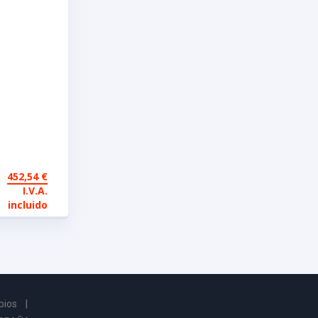
io KKK
452,54
€
.0 TDI
I.V.A.
incluido
bios
|