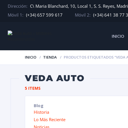
Dirección:
C\ Maria Blanchard, 10, Local 1, S. S. Reyes, Madr
Móvil 1:
(+34) 657 599 617
Móvil 2:
(+34) 641 38 77 
INICIO
INICIO
TIENDA
PRODUCTOS ETIQUETADOS “VEDA 
VEDA AUTO
5 ITEMS
Blog
Historia
Lo Más Reciente
Noticias