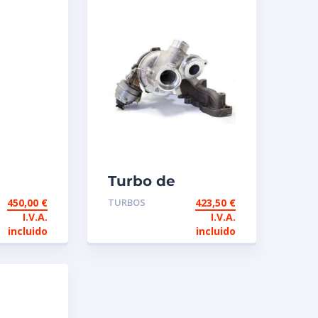
Turbo de
io
intercambio
450,00
€
TURBOS
423,50
€
52047
Garrett 813860
I.V.A.
I.V.A.
/125 CV
1.6 TDI 90 / 105 /
incluido
incluido
110 CV