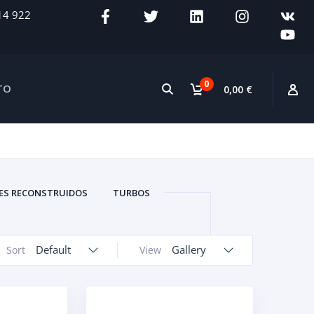
14 922
0
TO
0,00 €
S RECONSTRUIDOS
TURBOS
Default
Gallery
Sort
View