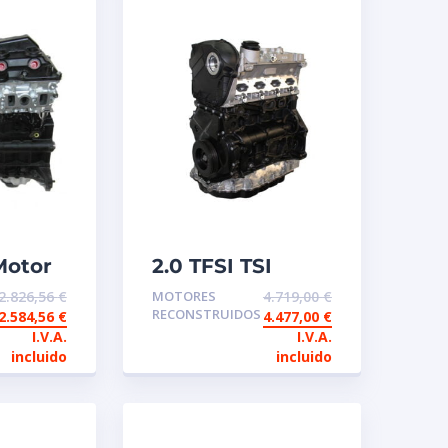
Motor
2.0 TFSI TSI
ambio
Motor de
2.826,56
€
MOTORES
4.719,00
€
ido
intercambio
RECONSTRUIDOS
2.584,56
€
4.477,00
€
reconstruido
I.V.A.
I.V.A.
incluido
incluido