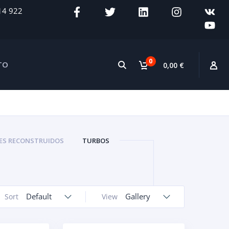
14 922
0
TO
0,00 €
S RECONSTRUIDOS
TURBOS
Default
Gallery
Sort
View