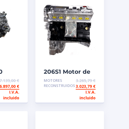
0
206S1 Motor de
intercambio
7.139,00
€
MOTORES
3.265,79
€
io
reconstruido
RECONSTRUIDOS
6.897,00
€
3.023,79
€
ido
BMW
I.V.A.
I.V.A.
incluido
incluido