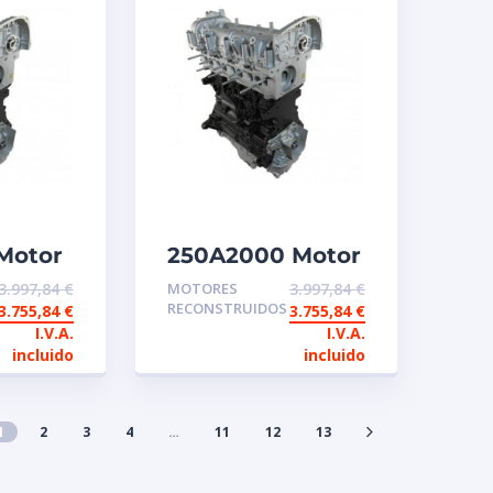
Motor
250A2000 Motor
ambio
de intercambio
3.997,84
€
MOTORES
3.997,84
€
ido
reconstruido
RECONSTRUIDOS
3.755,84
€
3.755,84
€
FIAT
I.V.A.
I.V.A.
incluido
incluido
1
2
3
4
…
11
12
13