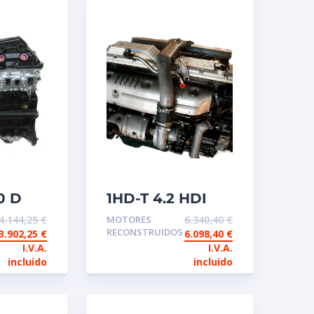
0 D
1HD-T 4.2 HDI
Motor de
4.144,25
€
MOTORES
6.340,40
€
io
intercambio
RECONSTRUIDOS
3.902,25
€
6.098,40
€
ido
reconstruido
I.V.A.
I.V.A.
Toyota 12V
incluido
incluido