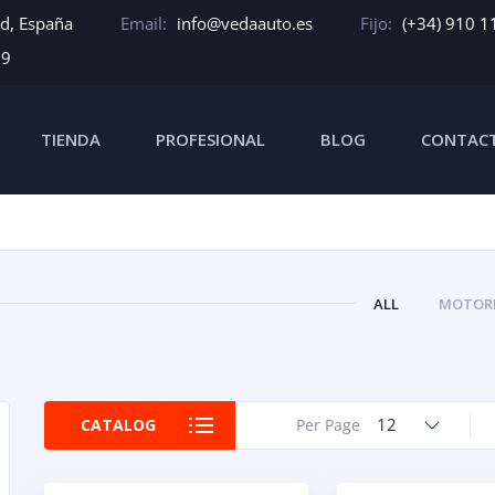
id, España
Email:
info@vedaauto.es
Fijo:
(+34) 910 1
39
TIENDA
PROFESIONAL
BLOG
CONTAC
ALL
MOTORE
12
CATALOG
Per Page