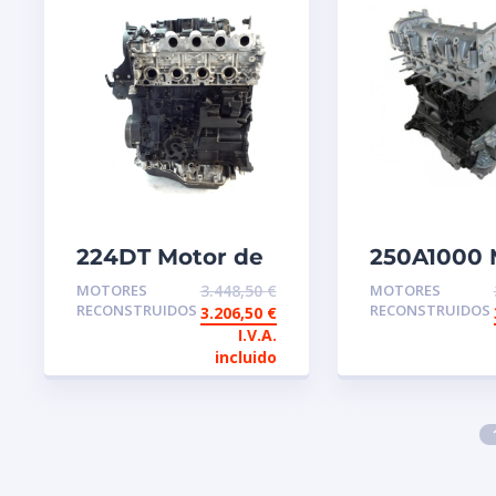
224DT Motor de
250A1000 
intercambio
de interc
MOTORES
3.448,50
€
MOTORES
reconstruido
reconstru
RECONSTRUIDOS
RECONSTRUIDOS
3.206,50
€
Land Rover
FIAT
I.V.A.
incluido