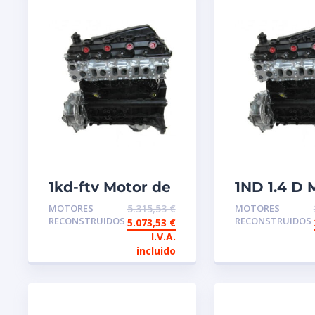
1kd-ftv Motor de
1ND 1.4 D 
intercambio
de interc
MOTORES
5.315,53
€
MOTORES
reconstruido
reconstru
RECONSTRUIDOS
RECONSTRUIDOS
5.073,53
€
Toyota
TOYOTA
I.V.A.
incluido