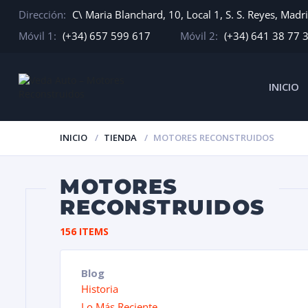
Dirección:
C\ Maria Blanchard, 10, Local 1, S. S. Reyes, Madr
Móvil 1:
(+34) 657 599 617
Móvil 2:
(+34) 641 38 77 
INICIO
INICIO
TIENDA
MOTORES RECONSTRUIDOS
MOTORES
RECONSTRUIDOS
156 ITEMS
Blog
Historia
Lo Más Reciente