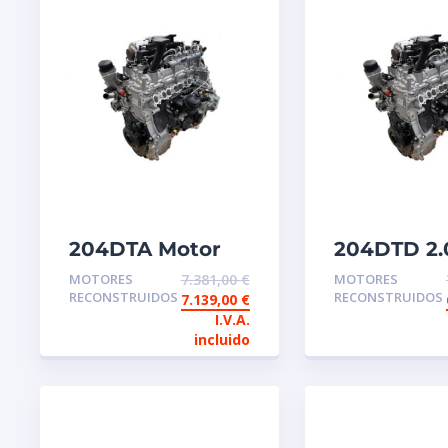
204DTA Motor
204DTD 2.
de intercambio
Motor de
MOTORES
7.381,00
€
MOTORES
reconstruido
intercamb
RECONSTRUIDOS
RECONSTRUIDOS
7.139,00
€
Land Rover
reconstru
I.V.A.
incluido