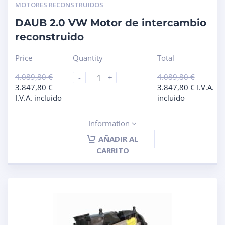
MOTORES RECONSTRUIDOS
DAUB 2.0 VW Motor de intercambio
reconstruido
Price
Quantity
Total
4.089,80
€
4.089,80
€
-
+
3.847,80
€
3.847,80
€
I.V.A.
I.V.A. incluido
incluido
Information
AÑADIR AL
CARRITO