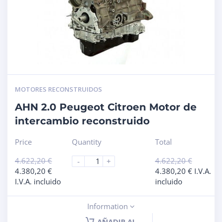
MOTORES RECONSTRUIDOS
AHN 2.0 Peugeot Citroen Motor de
intercambio reconstruido
Price
Quantity
Total
4.622,20
€
4.622,20
€
-
+
4.380,20
€
4.380,20
€
I.V.A.
I.V.A. incluido
incluido
Information
AÑADIR AL