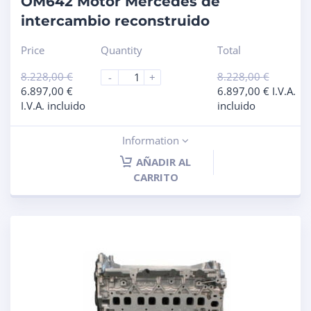
OM642 Motor Mercedes de
intercambio reconstruido
Price
Quantity
Total
8.228,00
€
8.228,00
€
-
+
6.897,00
€
6.897,00
€
I.V.A.
I.V.A. incluido
incluido
Information
AÑADIR AL
CARRITO