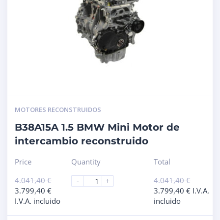
MOTORES RECONSTRUIDOS
B38A15A 1.5 BMW Mini Motor de
intercambio reconstruido
Price
Quantity
Total
4.041,40
€
4.041,40
€
-
+
3.799,40
€
3.799,40
€
I.V.A.
I.V.A. incluido
incluido