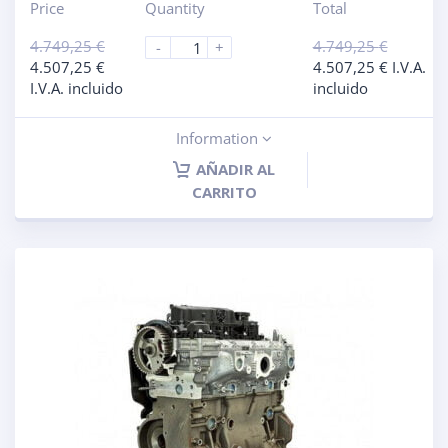
Price
Quantity
Total
4.749,25
€
4.749,25
€
-
+
4.507,25
€
4.507,25
€
I.V.A.
I.V.A. incluido
incluido
Information
AÑADIR AL
CARRITO