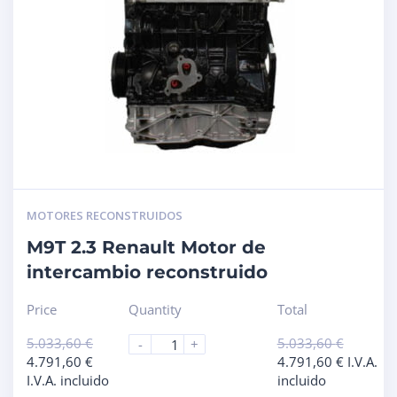
MOTORES RECONSTRUIDOS
M9T 2.3 Renault Motor de
intercambio reconstruido
Price
Quantity
Total
5.033,60
€
5.033,60
€
-
+
4.791,60
€
4.791,60
€
I.V.A.
I.V.A. incluido
incluido