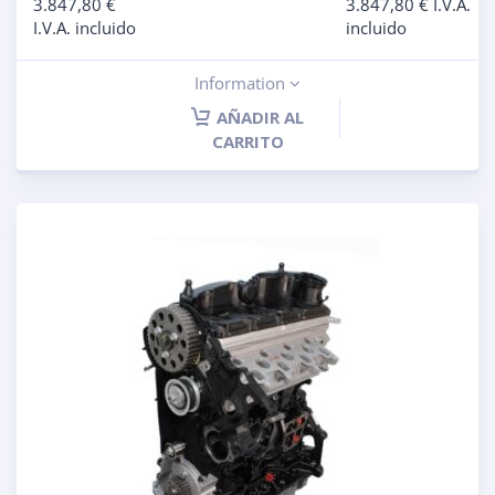
3.847,80
€
3.847,80
€
I.V.A.
I.V.A. incluido
incluido
Information
AÑADIR AL
CARRITO