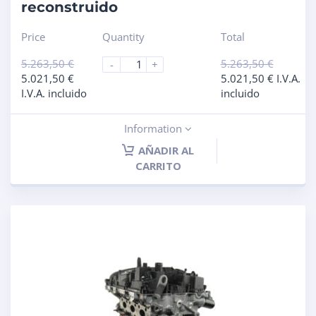
reconstruido
Price
Quantity
Total
5.263,50
€
5.263,50
€
-
+
5.021,50
€
5.021,50
€
I.V.A.
I.V.A. incluido
incluido
Information
AÑADIR AL
CARRITO