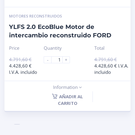
MOTORES RECONSTRUIDOS
YLFS 2.0 EcoBlue Motor de
intercambio reconstruido FORD
Price
Quantity
Total
4.791,60
€
4.791,60
€
-
+
4.428,60
€
4.428,60
€
I.V.A.
I.V.A. incluido
incluido
Information
AÑADIR AL
CARRITO
1
2
3
4
…
11
12
13