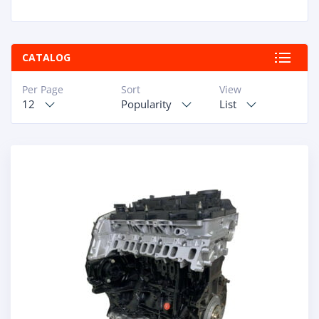
CATALOG
Per Page
Sort
View
12
Popularity
List