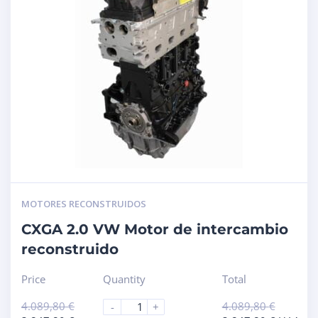
MOTORES RECONSTRUIDOS
CXGA 2.0 VW Motor de intercambio
reconstruido
Price
Quantity
Total
4.089,80
€
4.089,80
€
-
+