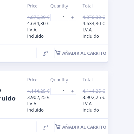
Price
Quantity
Total
4.876,30
€
4.876,30
€
-
+
4.634,30
€
4.634,30
€
I.V.A.
I.V.A.
incluido
incluido
AÑADIR AL CARRITO
Price
Quantity
Total
e
4.144,25
€
4.144,25
€
-
+
3.902,25
€
3.902,25
€
ruido
I.V.A.
I.V.A.
incluido
incluido
AÑADIR AL CARRITO