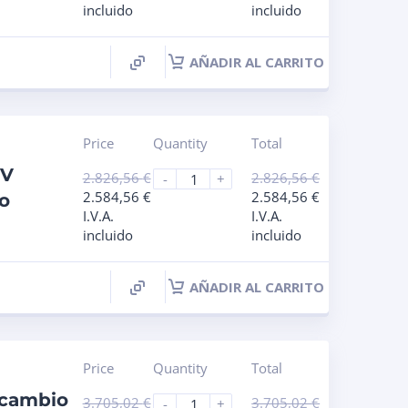
incluido
incluido
AÑADIR AL CARRITO
Price
Quantity
Total
8V
2.826,56
€
2.826,56
€
-
+
2.584,56
€
2.584,56
€
o
I.V.A.
I.V.A.
incluido
incluido
AÑADIR AL CARRITO
Price
Quantity
Total
rcambio
3.705,02
€
3.705,02
€
-
+