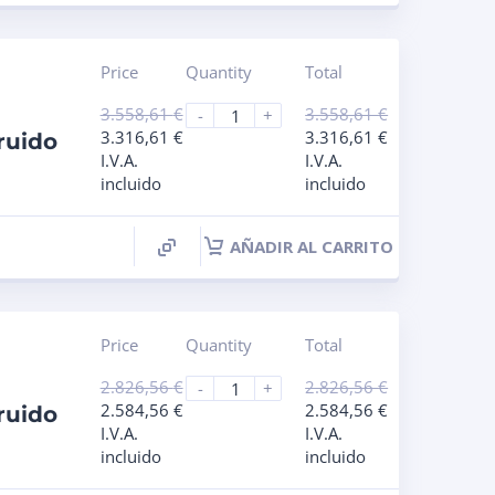
Price
Quantity
Total
3.558,61
€
3.558,61
€
-
+
3.316,61
€
3.316,61
€
ruido
I.V.A.
I.V.A.
incluido
incluido
AÑADIR AL CARRITO
Price
Quantity
Total
2.826,56
€
2.826,56
€
-
+
2.584,56
€
2.584,56
€
ruido
I.V.A.
I.V.A.
incluido
incluido