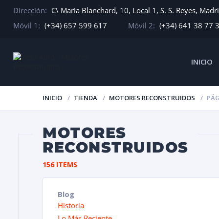
Dirección:
C\ Maria Blanchard, 10, Local 1, S. S. Reyes, Madr
Móvil 1:
(+34) 657 599 617
Móvil 2:
(+34) 641 38 77 
INICIO
INICIO
TIENDA
MOTORES RECONSTRUIDOS
PÁG
MOTORES
RECONSTRUIDOS
156 ITEMS
Blog
Historia
Lo Más Reciente