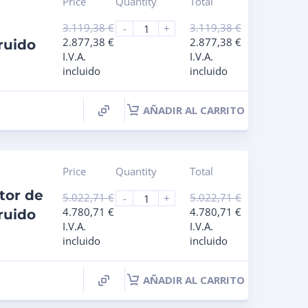
Price
Quantity
Total
3.119,38
€
3.119,38
€
-
+
2.877,38
€
2.877,38
€
ruido
I.V.A.
I.V.A.
incluido
incluido
AÑADIR AL CARRITO
Price
Quantity
Total
tor de
5.022,71
€
5.022,71
€
-
+
4.780,71
€
4.780,71
€
ruido
I.V.A.
I.V.A.
incluido
incluido
AÑADIR AL CARRITO