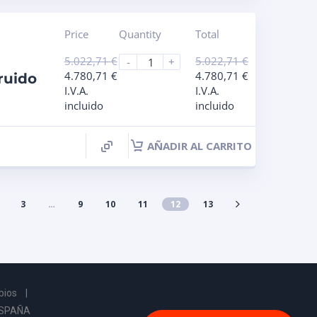
Price
Quantity
Total
5.022,71
€
5.022,71
€
-
+
4.780,71
€
4.780,71
€
ruido
I.V.A.
I.V.A.
incluido
incluido
AÑADIR AL CARRITO
3
…
9
10
11
12
13
bios
|
ESPAÑA