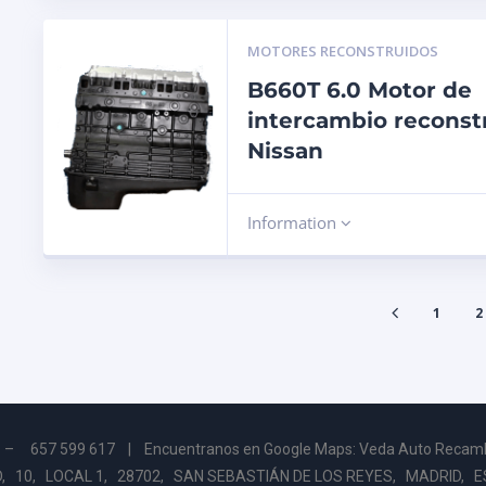
MOTORES RECONSTRUIDOS
B660T 6.0 Motor de
intercambio reconst
Nissan
Information
1
2
2 – 657 599 617 |
Encuentranos en Google Maps: Veda Auto Recam
, 10, LOCAL 1, 28702, SAN SEBASTIÁN DE LOS REYES, MADRID, 