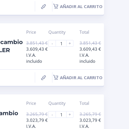
AÑADIR AL CARRITO
Price
Quantity
Total
rcambio
3.851,43
€
3.851,43
€
-
+
3.609,43
€
3.609,43
€
LER
I.V.A.
I.V.A.
incluido
incluido
AÑADIR AL CARRITO
Price
Quantity
Total
cambio
3.265,79
€
3.265,79
€
-
+
3.023,79
€
3.023,79
€
I
I.V.A.
I.V.A.