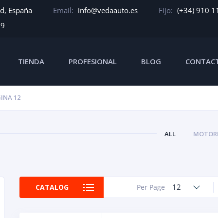
id, España
Email:
info@vedaauto.es
Fijo:
(+34) 910 1
39
TIENDA
PROFESIONAL
BLOG
CONTAC
INA 12
ALL
MOTORE
12
CATALOG
Per Page