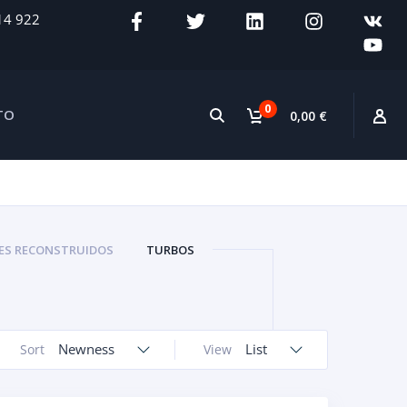
14 922
0
TO
0,00 €
S RECONSTRUIDOS
TURBOS
Newness
List
Sort
View