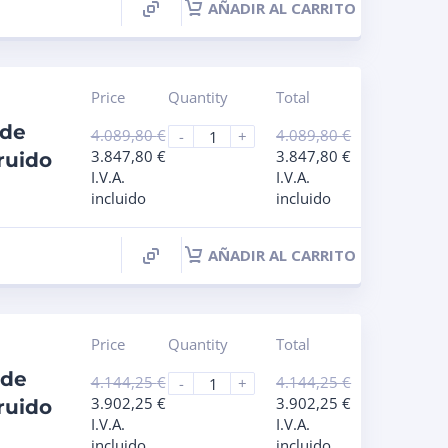
AÑADIR AL CARRITO
Price
Quantity
Total
 de
4.089,80
€
4.089,80
€
-
+
3.847,80
€
3.847,80
€
ruido
I.V.A.
I.V.A.
incluido
incluido
AÑADIR AL CARRITO
Price
Quantity
Total
 de
4.144,25
€
4.144,25
€
-
+
3.902,25
€
3.902,25
€
ruido
I.V.A.
I.V.A.
incluido
incluido