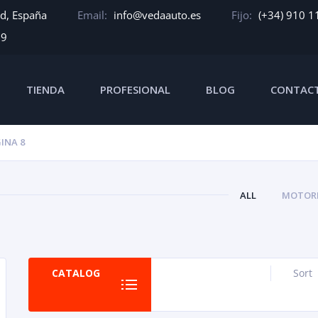
id, España
Email:
info@vedaauto.es
Fijo:
(+34) 910 1
39
TIENDA
PROFESIONAL
BLOG
CONTAC
INA 8
ALL
MOTORE
CATALOG
Sort