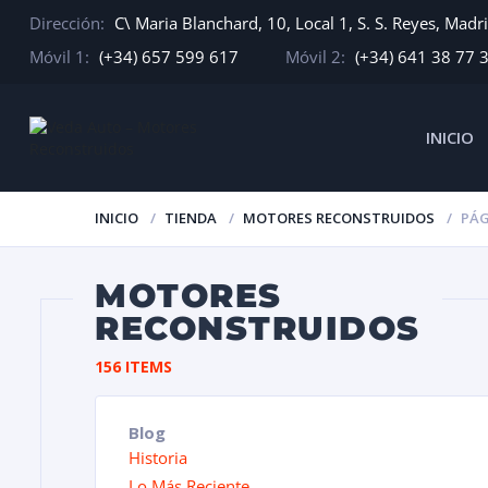
Dirección:
C\ Maria Blanchard, 10, Local 1, S. S. Reyes, Madr
Móvil 1:
(+34) 657 599 617
Móvil 2:
(+34) 641 38 77 
INICIO
INICIO
TIENDA
MOTORES RECONSTRUIDOS
PÁG
MOTORES
RECONSTRUIDOS
156 ITEMS
Blog
Historia
Lo Más Reciente