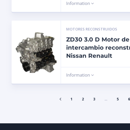
Information
MOTORES RECONSTRUIDOS
ZD30 3.0 D Motor de
intercambio reconst
Nissan Renault
Information
1
2
3
…
5
6