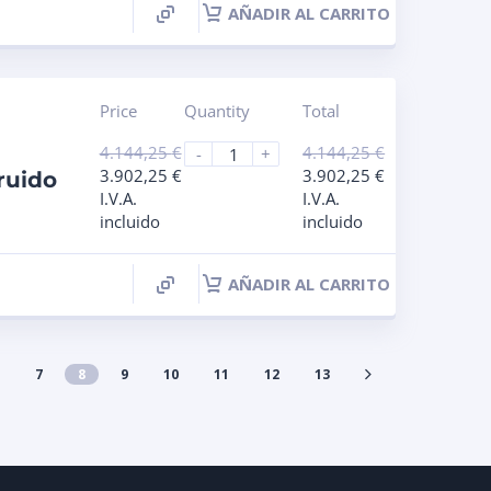
AÑADIR AL CARRITO
Price
Quantity
Total
4.144,25
€
4.144,25
€
-
+
3.902,25
€
3.902,25
€
ruido
I.V.A.
I.V.A.
incluido
incluido
AÑADIR AL CARRITO
7
8
9
10
11
12
13