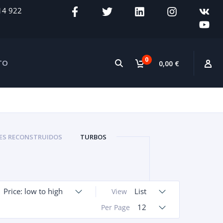
14 922
0
TO
0,00 €
S RECONSTRUIDOS
TURBOS
Price: low to high
List
View
12
Per Page