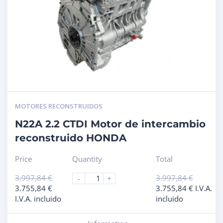
MOTORES RECONSTRUIDOS
N22A 2.2 CTDI Motor de intercambio
reconstruido HONDA
Price
Quantity
Total
3.997,84
€
3.997,84
€
-
+
3.755,84
€
3.755,84
€
I.V.A.
I.V.A. incluido
incluido