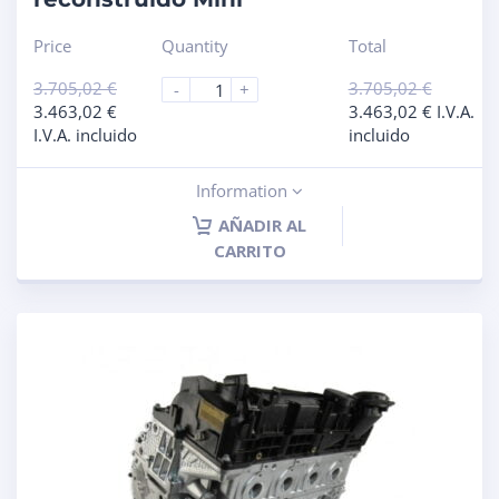
Price
Quantity
Total
3.705,02
€
3.705,02
€
-
+
3.463,02
€
3.463,02
€
I.V.A.
I.V.A. incluido
incluido
Information
AÑADIR AL
CARRITO