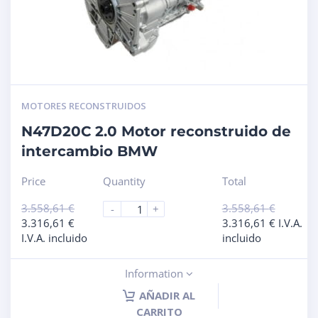
MOTORES RECONSTRUIDOS
N47D20C 2.0 Motor reconstruido de
intercambio BMW
Price
Quantity
Total
3.558,61
€
3.558,61
€
-
+
3.316,61
€
3.316,61
€
I.V.A.
I.V.A. incluido
incluido
Information
AÑADIR AL
CARRITO