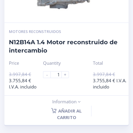
MOTORES RECONSTRUIDOS
N12B14A 1.4 Motor reconstruido de
intercambio
Price
Quantity
Total
3.997,84
€
3.997,84
€
-
+
3.755,84
€
3.755,84
€
I.V.A.
I.V.A. incluido
incluido
Information
AÑADIR AL
CARRITO