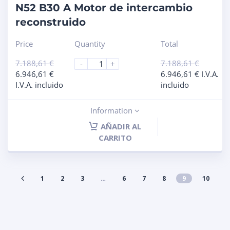
N52 B30 A Motor de intercambio
reconstruido
Price
Quantity
Total
7.188,61
€
7.188,61
€
-
+
6.946,61
€
6.946,61
€
I.V.A.
I.V.A. incluido
incluido
Information
AÑADIR AL
CARRITO
1
2
3
…
6
7
8
9
10
11
12
13