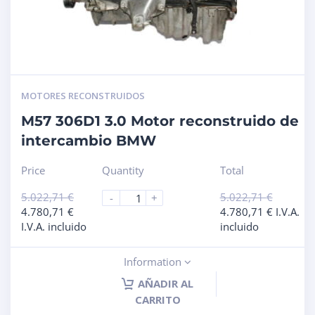
MOTORES RECONSTRUIDOS
M57 306D1 3.0 Motor reconstruido de
intercambio BMW
Price
Quantity
Total
5.022,71
€
5.022,71
€
-
+
4.780,71
€
4.780,71
€
I.V.A.
I.V.A. incluido
incluido
Information
AÑADIR AL
CARRITO