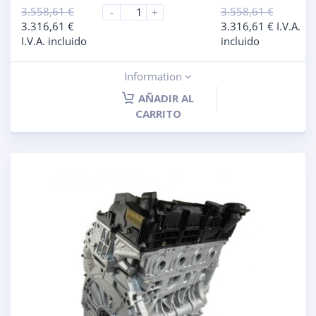
3.558,61
€
3.558,61
€
-
+
3.316,61
€
3.316,61
€
I.V.A.
I.V.A. incluido
incluido
Information
AÑADIR AL
CARRITO