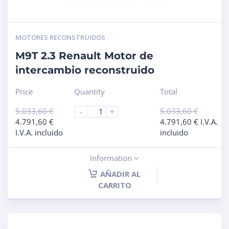
MOTORES RECONSTRUIDOS
M9T 2.3 Renault Motor de
intercambio reconstruido
Price
Quantity
Total
5.033,60
€
5.033,60
€
-
+
4.791,60
€
4.791,60
€
I.V.A.
I.V.A. incluido
incluido
Information
AÑADIR AL
CARRITO