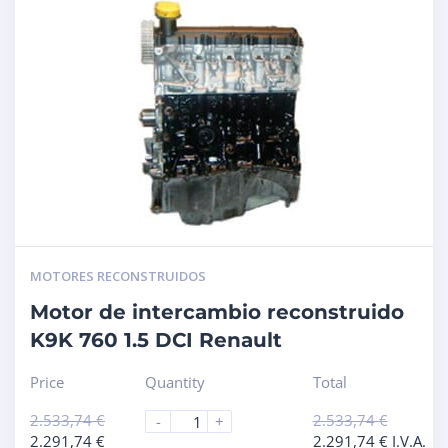
MOTORES RECONSTRUIDOS
Motor de intercambio reconstruido
K9K 760 1.5 DCI Renault
Price
Quantity
Total
2.533,74
€
2.533,74
€
-
+
2.291,74
€
2.291,74
€
I.V.A.