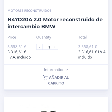
MOTORES RECONSTRUIDOS
N47D20A 2.0 Motor reconstruido de
intercambio BMW
Price
Quantity
Total
3.558,61
€
3.558,61
€
-
+
3.316,61
€
3.316,61
€
I.V.A.
I.V.A. incluido
incluido
Information
AÑADIR AL
CARRITO