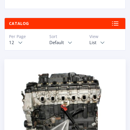
CATALOG
Per Page
Sort
View
12
Default
List