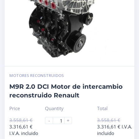
MOTORES RECONSTRUIDOS
M9R 2.0 DCI Motor de intercambio
reconstruido Renault
Price
Quantity
Total
3.558,61
€
3.558,61
€
-
+
3.316,61
€
3.316,61
€
I.V.A.
I.V.A. incluido
incluido