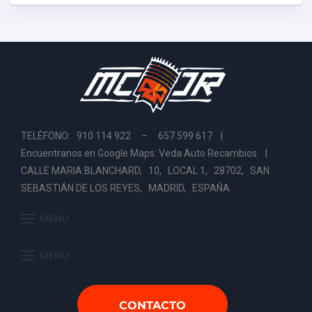
TELÉFONO: 910 114 922 – 657 599 617 |
Encuentranos en Google Maps: Veda Auto Recambios
|
CALLE MARIA BLANCHARD, 10, LOCAL 1, 28702, SAN
SEBASTIÁN DE LOS REYES, MADRID, ESPAÑA
MENU
MENU
CONTACTO