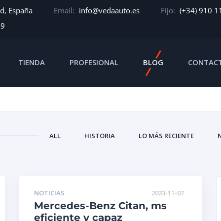
id, España
Email:
info@vedaauto.es
Fijo:
(+34) 910 1
39
TIENDA
PROFESIONAL
BLOG
CONTAC
ALL
HISTORIA
LO MÁS RECIENTE
NOTICIAS
2023-11-07
Mercedes-Benz Citan, ms
eficiente y capaz