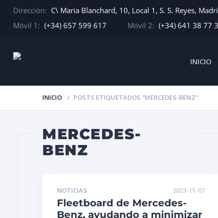
Dirección:
C\ Maria Blanchard, 10, Local 1, S. S. Reyes, Madr
Móvil 1:
(+34) 657 599 617
Móvil 2:
(+34) 641 38 77 
INICIO
INICIO
POSTS ETIQUETADOS “MERCEDES-BENZ”
MERCEDES-
BENZ
NOTICIAS
2023-11-07
Fleetboard de Mercedes-
Benz, ayudando a minimizar