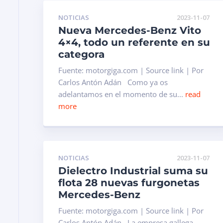
NOTICIAS
2023-11-07
Nueva Mercedes-Benz Vito
4×4, todo un referente en su
categora
Fuente: motorgiga.com | Source link | Por
Carlos Antón Adán Como ya os
adelantamos en el momento de su...
read
more
NOTICIAS
2023-11-07
Dielectro Industrial suma su
flota 28 nuevas furgonetas
Mercedes-Benz
Fuente: motorgiga.com | Source link | Por
Carlos Antón Adán La empresa gallega