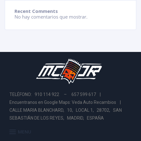
Recent Comments
No hay comentarios que mostrar.
TELÉFONO: 910 114 922 – 657 599 617 |
Encuentranos en Google Maps: Veda Auto Recambios
|
CALLE MARIA BLANCHARD, 10, LOCAL 1, 28702, SAN
SEBASTIÁN DE LOS REYES, MADRID, ESPAÑA
MENU