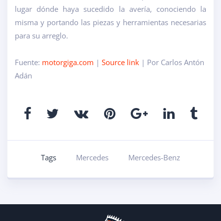
lugar dónde haya sucedido la avería, conociendo la
misma y portando las piezas y herramientas necesarias
para su arreglo.
Fuente:
motorgiga.com
|
Source link
| Por Carlos Antón
Adán
Tags
Mercedes
Mercedes-Benz