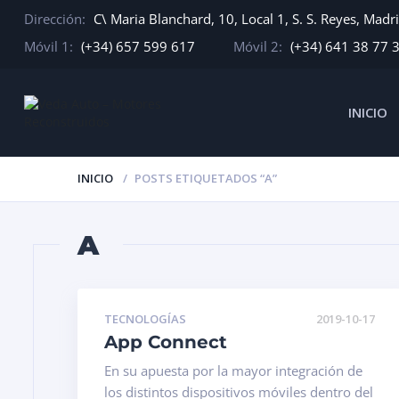
Dirección:
C\ Maria Blanchard, 10, Local 1, S. S. Reyes, Madr
Móvil 1:
(+34) 657 599 617
Móvil 2:
(+34) 641 38 77 
INICIO
INICIO
POSTS ETIQUETADOS “A”
A
TECNOLOGÍAS
2019-10-17
App Connect
En su apuesta por la mayor integración de
los distintos dispositivos móviles dentro del