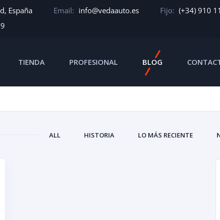
id, España
Email:
info@vedaauto.es
Fijo:
(+34) 910 1
39
TIENDA
PROFESIONAL
BLOG
CONTAC
ALL
HISTORIA
LO MÁS RECIENTE