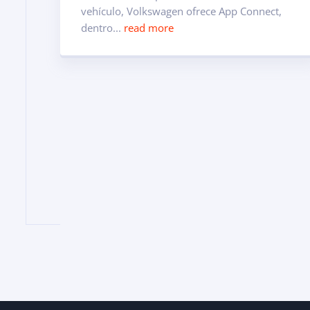
vehículo, Volkswagen ofrece App Connect,
dentro...
read more