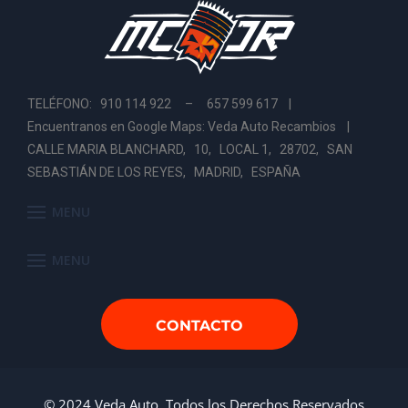
TELÉFONO: 910 114 922 – 657 599 617 |
Encuentranos en Google Maps: Veda Auto Recambios
|
CALLE MARIA BLANCHARD, 10, LOCAL 1, 28702, SAN
SEBASTIÁN DE LOS REYES, MADRID, ESPAÑA
MENU
MENU
CONTACTO
© 2024 Veda Auto. Todos los Derechos Reservados