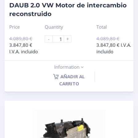
DAUB 2.0 VW Motor de intercambio
reconstruido
Price
Quantity
Total
4.089,80
€
4.089,80
€
-
+
3.847,80
€
3.847,80
€
I.V.A.
I.V.A. incluido
incluido
Information
AÑADIR AL
CARRITO