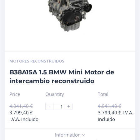
MOTORES RECONSTRUIDOS
B38A15A 1.5 BMW Mini Motor de
intercambio reconstruido
Price
Quantity
Total
4.041,40
€
4.041,40
€
-
+
3.799,40
€
3.799,40
€
I.V.A.
I.V.A. incluido
incluido
Information