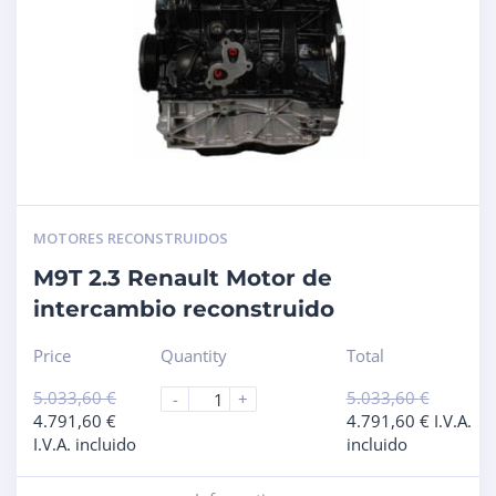
MOTORES RECONSTRUIDOS
M9T 2.3 Renault Motor de
intercambio reconstruido
Price
Quantity
Total
5.033,60
€
5.033,60
€
-
+
4.791,60
€
4.791,60
€
I.V.A.
I.V.A. incluido
incluido