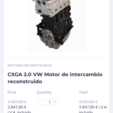
MOTORES RECONSTRUIDOS
CXGA 2.0 VW Motor de intercambio
reconstruido
Price
Quantity
Total
4.089,80
€
4.089,80
€
-
+
3.847,80
€
3.847,80
€
I.V.A.
I.V.A. incluido
incluido