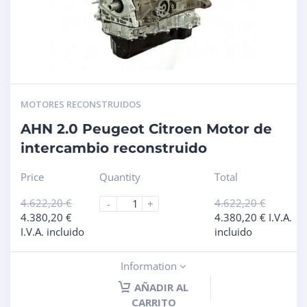
MOTORES RECONSTRUIDOS
AHN 2.0 Peugeot Citroen Motor de
intercambio reconstruido
Price
Quantity
Total
4.622,20
€
4.622,20
€
-
+
4.380,20
€
4.380,20
€
I.V.A.
I.V.A. incluido
incluido
Information
AÑADIR AL
CARRITO