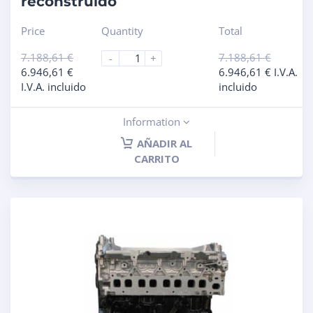
reconstruido
Price
Quantity
Total
7.188,61
€
7.188,61
€
-
+
6.946,61
€
6.946,61
€
I.V.A.
I.V.A. incluido
incluido
Information
AÑADIR AL
CARRITO