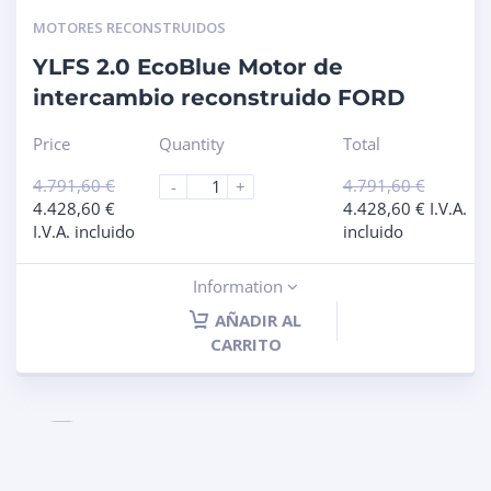
MOTORES RECONSTRUIDOS
YLFS 2.0 EcoBlue Motor de
intercambio reconstruido FORD
Price
Quantity
Total
4.791,60
€
4.791,60
€
-
+
4.428,60
€
4.428,60
€
I.V.A.
I.V.A. incluido
incluido
Information
AÑADIR AL
CARRITO
1
2
3
4
…
30
31
32