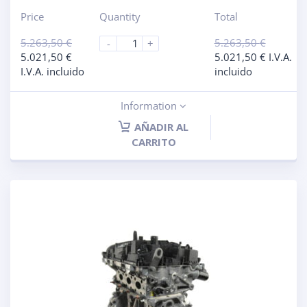
Price
Quantity
Total
5.263,50
€
5.263,50
€
-
+
5.021,50
€
5.021,50
€
I.V.A.
I.V.A. incluido
incluido
Information
AÑADIR AL
CARRITO