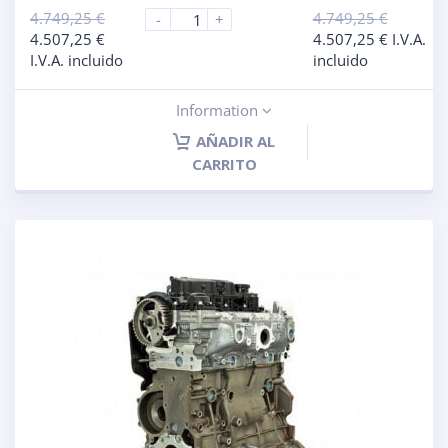
4.749,25
€
4.749,25
€
-
+
4.507,25
€
4.507,25
€
I.V.A.
I.V.A. incluido
incluido
Information
AÑADIR AL
CARRITO