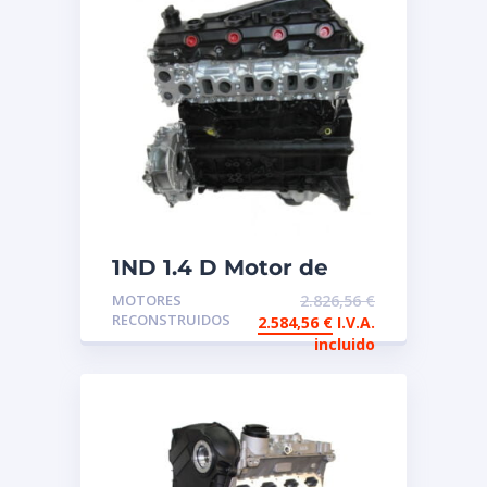
1ND 1.4 D Motor de
intercambio
MOTORES
2.826,56
€
reconstruido TOYOTA
RECONSTRUIDOS
2.584,56
€
I.V.A.
incluido