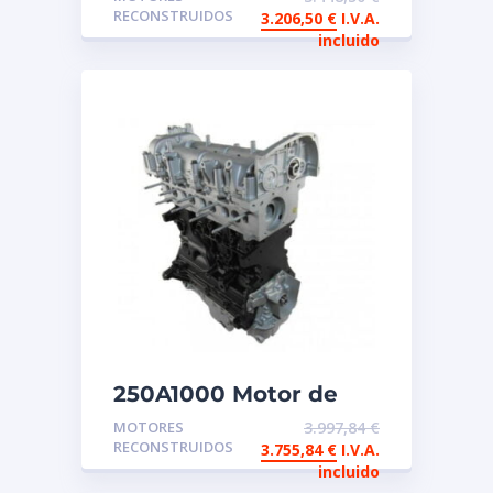
reconstruido Land
RECONSTRUIDOS
3.206,50
€
I.V.A.
Rover
incluido
250A1000 Motor de
intercambio
MOTORES
3.997,84
€
reconstruido FIAT
RECONSTRUIDOS
3.755,84
€
I.V.A.
incluido