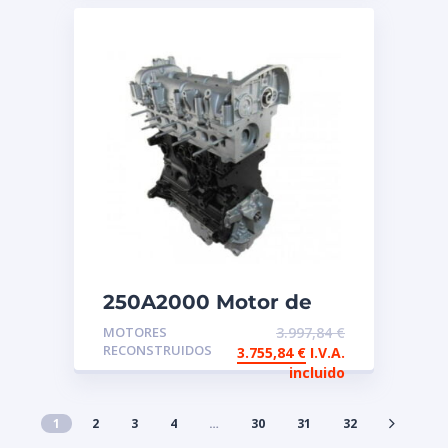
250A2000 Motor de
intercambio
MOTORES
3.997,84
€
reconstruido FIAT
RECONSTRUIDOS
3.755,84
€
I.V.A.
incluido
1
2
3
4
…
30
31
32