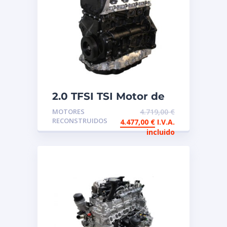
2.0 TFSI TSI Motor de
intercambio
MOTORES
4.719,00
€
reconstruido
RECONSTRUIDOS
4.477,00
€
I.V.A.
incluido