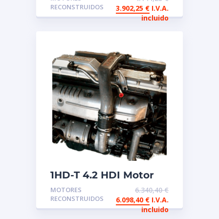
reconstruido TOYOTA
RECONSTRUIDOS
3.902,25
€
I.V.A.
incluido
1HD-T 4.2 HDI Motor
de intercambio
MOTORES
6.340,40
€
reconstruido Toyota
RECONSTRUIDOS
6.098,40
€
I.V.A.
12V
incluido