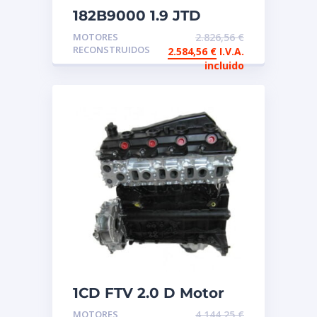
182B9000 1.9 JTD
Motor de intercambio
MOTORES
2.826,56
€
reconstruido Fiat
RECONSTRUIDOS
2.584,56
€
I.V.A.
Doblo
incluido
1CD FTV 2.0 D Motor
de intercambio
MOTORES
4.144,25
€