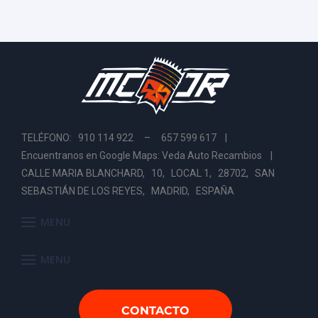
TELÉFONO: 910 114 922 – 657 599 617 |
Encuentranos en Google Maps: Veda Auto Recambios
|
CALLE MARIA BLANCHARD, 10, LOCAL 1, 28702, SAN
SEBASTIÁN DE LOS REYES, MADRID, ESPAÑA
MENU
MENU
CONTACTO