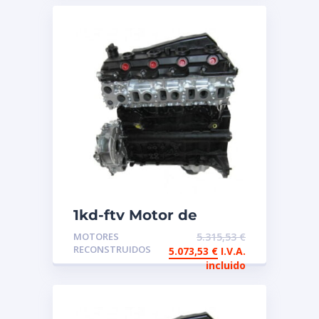
1kd-ftv Motor de
intercambio
MOTORES
5.315,53
€
reconstruido Toyota
RECONSTRUIDOS
5.073,53
€
I.V.A.
incluido