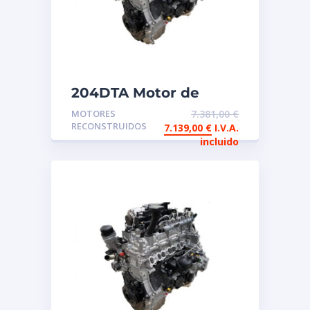
204DTA Motor de
intercambio
MOTORES
7.381,00
€
reconstruido Land
RECONSTRUIDOS
7.139,00
€
I.V.A.
Rover
incluido