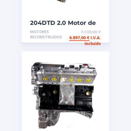
204DTD 2.0 Motor de
intercambio
MOTORES
7.139,00
€
reconstruido
RECONSTRUIDOS
6.897,00
€
I.V.A.
incluido