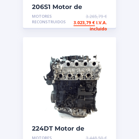
206S1 Motor de
intercambio
MOTORES
3.265,79
€
reconstruido BMW
RECONSTRUIDOS
3.023,79
€
I.V.A.
incluido
224DT Motor de
intercambio
MOTORES
3.448,50
€