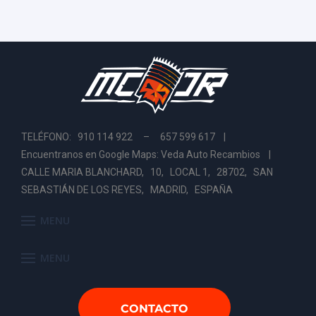
TELÉFONO: 910 114 922 – 657 599 617 |
Encuentranos en Google Maps: Veda Auto Recambios
|
CALLE MARIA BLANCHARD, 10, LOCAL 1, 28702, SAN
SEBASTIÁN DE LOS REYES, MADRID, ESPAÑA
MENU
MENU
CONTACTO