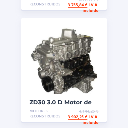
reconstruido Nissan
RECONSTRUIDOS
3.755,84
€
I.V.A.
incluido
ZD30 3.0 D Motor de
intercambio
MOTORES
4.144,25
€
reconstruido Nissan
RECONSTRUIDOS
3.902,25
€
I.V.A.
Renault
incluido