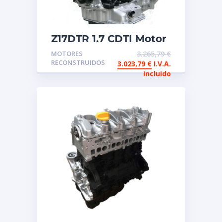
Z17DTR 1.7 CDTI Motor
de intercambio
MOTORES
3.265,79
€
reconstruido OPEL
RECONSTRUIDOS
3.023,79
€
I.V.A.
incluido