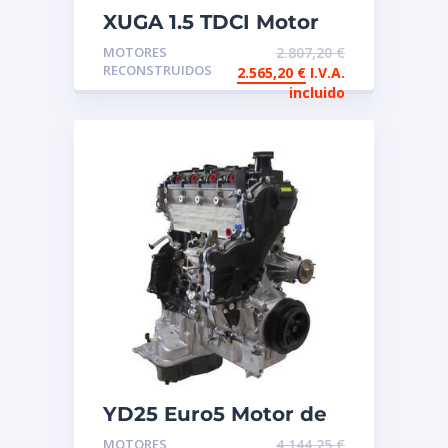
XUGA 1.5 TDCI Motor
de intercambio
MOTORES
2.807,20
€
reconstruido FORD
RECONSTRUIDOS
2.565,20
€
I.V.A.
incluido
YD25 Euro5 Motor de
intercambio
MOTORES
4.144,25
€