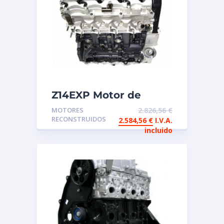
Z14EXP Motor de
intercambio
MOTORES
2.826,56
€
reconstruido OPEL
RECONSTRUIDOS
2.584,56
€
I.V.A.
incluido