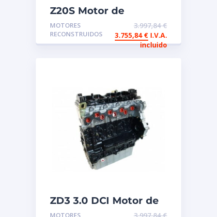
Z20S Motor de
intercambio
MOTORES
3.997,84
€
reconstruido
RECONSTRUIDOS
3.755,84
€
I.V.A.
Chevrolet
incluido
ZD3 3.0 DCI Motor de
intercambio
MOTORES
3.997,84
€