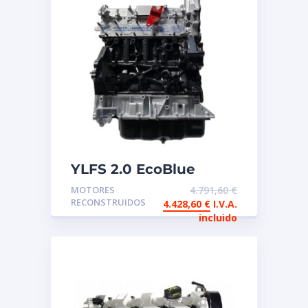
YLFS 2.0 EcoBlue
Motor de intercambio
MOTORES
4.791,60
€
reconstruido FORD
RECONSTRUIDOS
4.428,60
€
I.V.A.
incluido