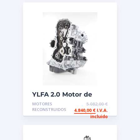
YLFA 2.0 Motor de
intercambio
MOTORES
5.082,00
€
reconstruido FORD
RECONSTRUIDOS
4.840,00
€
I.V.A.
incluido