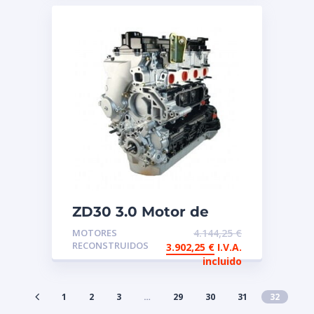
ZD30 3.0 Motor de
intercambio
MOTORES
4.144,25
€
reconstruido GEN2
RECONSTRUIDOS
3.902,25
€
I.V.A.
Common Rail Renault
incluido
Nissan
1
2
3
…
29
30
31
32