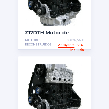
Z17DTH Motor de
intercambio
MOTORES
2.826,56
€
reconstruido OPEL
RECONSTRUIDOS
2.584,56
€
I.V.A.
incluido