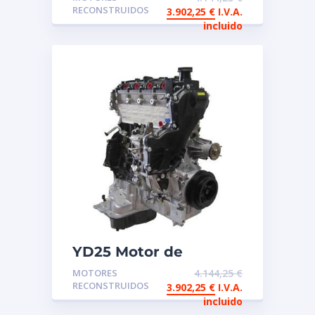
reconstruido
RECONSTRUIDOS
3.902,25
€
I.V.A.
incluido
YD25 Motor de
intercambio
MOTORES
4.144,25
€
reconstruido Nissan
RECONSTRUIDOS
3.902,25
€
I.V.A.
Renault Common Rail
incluido