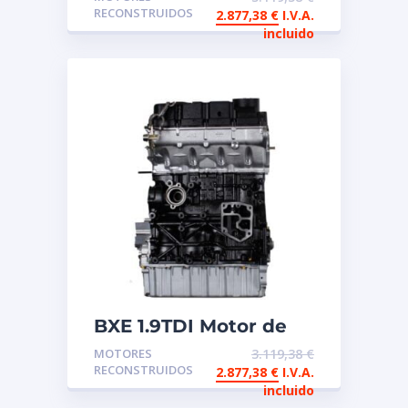
reconstruido
RECONSTRUIDOS
2.877,38
€
I.V.A.
incluido
BXE 1.9TDI Motor de
intercambio
MOTORES
3.119,38
€
reconstruido
RECONSTRUIDOS
2.877,38
€
I.V.A.
incluido