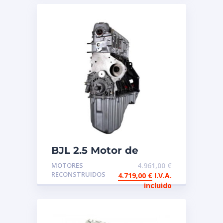
BJL 2.5 Motor de
intercambio
MOTORES
4.961,00
€
reconstruido
RECONSTRUIDOS
4.719,00
€
I.V.A.
incluido