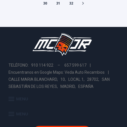
30
31
32
TELÉFONO: 910 114 922 – 657 599 617 |
Encuentranos en Google Maps: Veda Auto Recambios
|
CALLE MARIA BLANCHARD, 10, LOCAL 1, 28702, SAN
SEBASTIÁN DE LOS REYES, MADRID, ESPAÑA
MENU
MENU