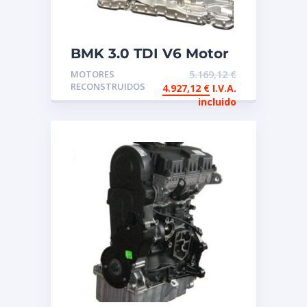
BMK 3.0 TDI V6 Motor
de intercambio
MOTORES
5.169,12
€
reconstruido
RECONSTRUIDOS
4.927,12
€
I.V.A.
incluido