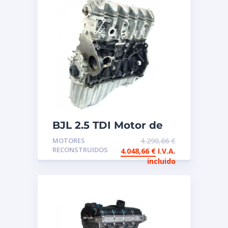
BJL 2.5 TDI Motor de
intercambio
MOTORES
4.290,66
€
reconstruido
RECONSTRUIDOS
4.048,66
€
I.V.A.
incluido