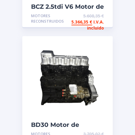
BCZ 2.5tdi V6 Motor de
intercambio
MOTORES
5.608,35
€
reconstruido
RECONSTRUIDOS
5.366,35
€
I.V.A.
incluido
BD30 Motor de
intercambio
MOTORES
3.705,02
€