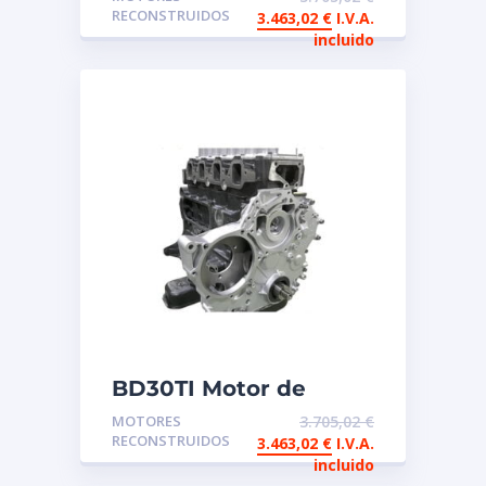
reconstruido
RECONSTRUIDOS
3.463,02
€
I.V.A.
incluido
BD30TI Motor de
intercambio
MOTORES
3.705,02
€
reconstruido
RECONSTRUIDOS
3.463,02
€
I.V.A.
incluido