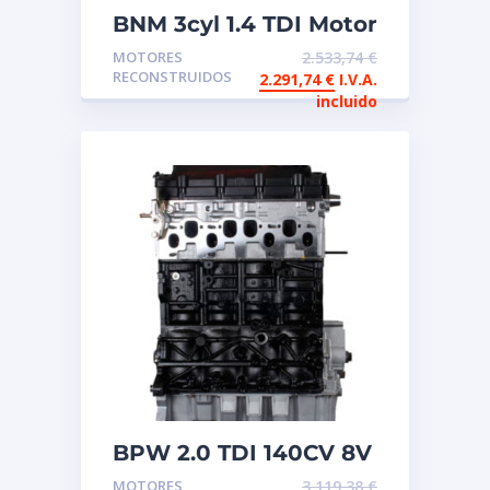
BNM 3cyl 1.4 TDI Motor
de intercambio
MOTORES
2.533,74
€
reconstruido
RECONSTRUIDOS
2.291,74
€
I.V.A.
incluido
BPW 2.0 TDI 140CV 8V
Motor de intercambio
MOTORES
3.119,38
€