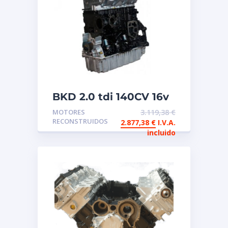
BKD 2.0 tdi 140CV 16v
Motor de intercambio
MOTORES
3.119,38
€
reconstruido
RECONSTRUIDOS
2.877,38
€
I.V.A.
incluido