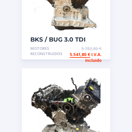
BKS / BUG 3.0 TDI
Motor de intercambio
MOTORES
5.783,80
€
reconstruido
RECONSTRUIDOS
5.541,80
€
I.V.A.
incluido