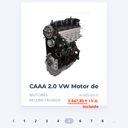
CAAA 2.0 VW Motor de
intercambio
MOTORES
4.089,80
€
reconstruido
RECONSTRUIDOS
3.847,80
€
I.V.A.
incluido
1
2
3
4
5
6
7
8
…