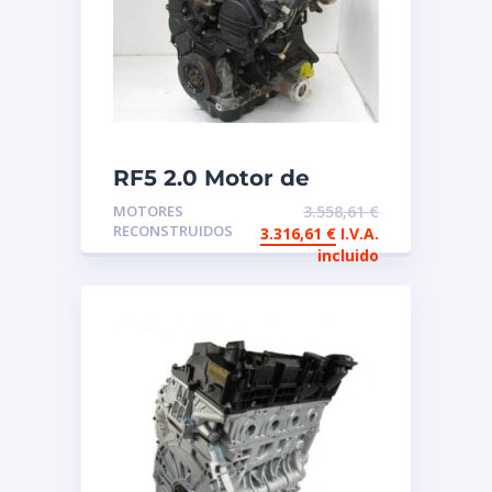
RF5 2.0 Motor de
intercambio
MOTORES
3.558,61
€
reconstruido Mazda
RECONSTRUIDOS
3.316,61
€
I.V.A.
incluido