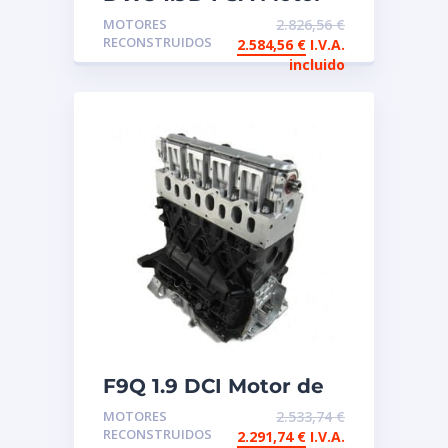
de intercambio
MOTORES
2.826,56
€
reconstruido
RECONSTRUIDOS
2.584,56
€
I.V.A.
incluido
F9Q 1.9 DCI Motor de
intercambio
MOTORES
2.533,74
€
reconstruido Renault
RECONSTRUIDOS
2.291,74
€
I.V.A.