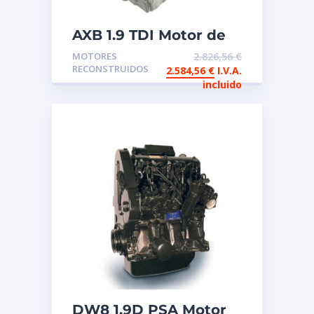
AXB 1.9 TDI Motor de
intercambio
MOTORES
2.826,56
€
reconstruido Inyector
RECONSTRUIDOS
2.584,56
€
I.V.A.
Bomba
incluido
DW8 1.9D PSA Motor