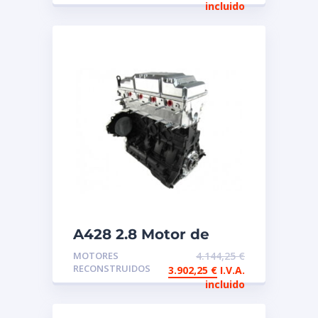
incluido
A428 2.8 Motor de
intercambio
MOTORES
4.144,25
€
reconstruido
RECONSTRUIDOS
3.902,25
€
I.V.A.
incluido