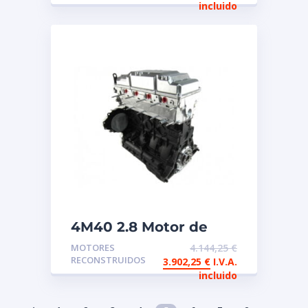
/ Citroen
incluido
4M40 2.8 Motor de
intercambio
MOTORES
4.144,25
€
reconstruido
RECONSTRUIDOS
3.902,25
€
I.V.A.
Mitsubishi
incluido