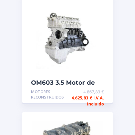
OM603 3.5 Motor de
intercambio
MOTORES
4.867,83
€
reconstruido
RECONSTRUIDOS
4.625,83
€
I.V.A.
Mercedes
incluido