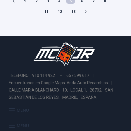
1
2
3
4
5
6
7
8
…
11
12
13
TELÉFONO: 910 114 922 – 657 599 617 |
Encuentranos en Google Maps: Veda Auto Recambios
|
CALLE MARIA BLANCHARD, 10, LOCAL 1, 28702, SAN
SEBASTIÁN DE LOS REYES, MADRID, ESPAÑA
MENU
MENU