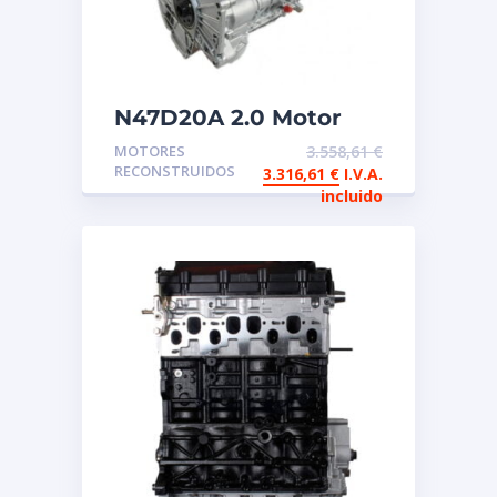
N47D20A 2.0 Motor
reconstruido de
MOTORES
3.558,61
€
intercambio BMW
RECONSTRUIDOS
3.316,61
€
I.V.A.
incluido