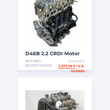
D4EB 2.2 CRDI Motor
de intercambio
MOTORES
3.119,38
€
reconstruido
RECONSTRUIDOS
2.877,38
€
I.V.A.
incluido