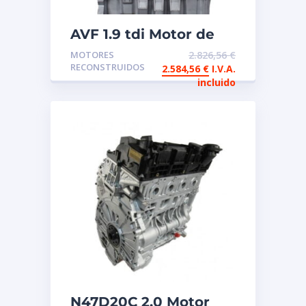
AVF 1.9 tdi Motor de
intercambio
MOTORES
2.826,56
€
reconstruido
RECONSTRUIDOS
2.584,56
€
I.V.A.
incluido
N47D20C 2.0 Motor