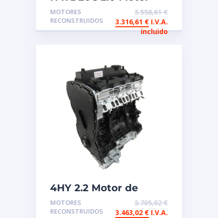
reconstruido de
MOTORES
3.558,61
€
intercambio BMW
RECONSTRUIDOS
3.316,61
€
I.V.A.
incluido
4HY 2.2 Motor de
intercambio
MOTORES
3.705,02
€
reconstruido Peugeot
RECONSTRUIDOS
3.463,02
€
I.V.A.