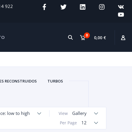
14 922
0
TO
0,00 €
S RECONSTRUIDOS
TURBOS
ice: low to high
Gallery
View
12
Per Page