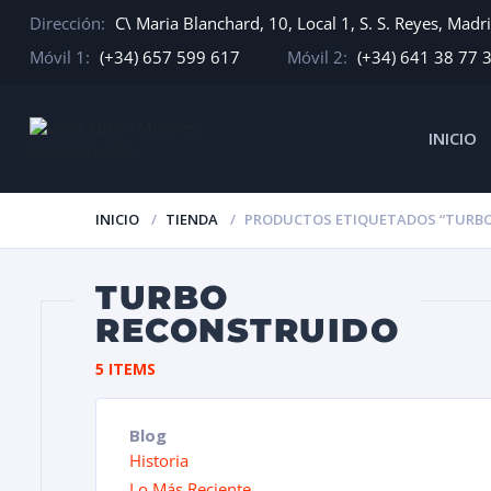
Dirección:
C\ Maria Blanchard, 10, Local 1, S. S. Reyes, Madr
Móvil 1:
(+34) 657 599 617
Móvil 2:
(+34) 641 38 77 
INICIO
INICIO
TIENDA
PRODUCTOS ETIQUETADOS “TURBO
TURBO
RECONSTRUIDO
5 ITEMS
Blog
Historia
Lo Más Reciente