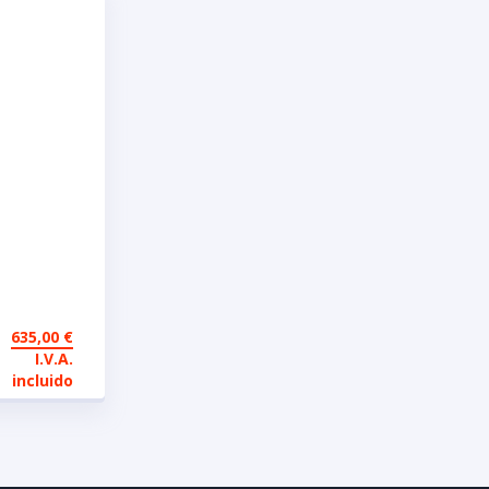
io
635,00
€
196
I.V.A.
V
incluido