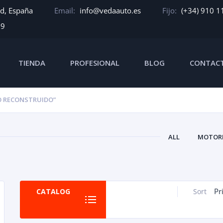
id, España
Email:
info@vedaauto.es
Fijo:
(+34) 910 1
39
TIENDA
PROFESIONAL
BLOG
CONTAC
 RECONSTRUIDO”
ALL
MOTORE
Pr
CATALOG
Sort