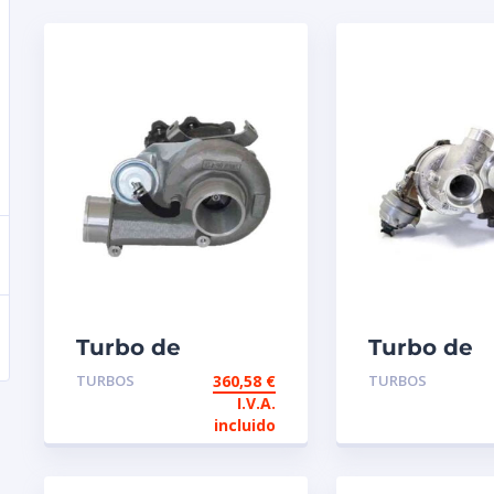
Turbo de
Turbo de
intercambio
intercamb
TURBOS
360,58
€
TURBOS
HT1018 / 1047116
Garrett 81
I.V.A.
2.5 TD 103 CV
1.6 TDI 90 /
incluido
110 CV