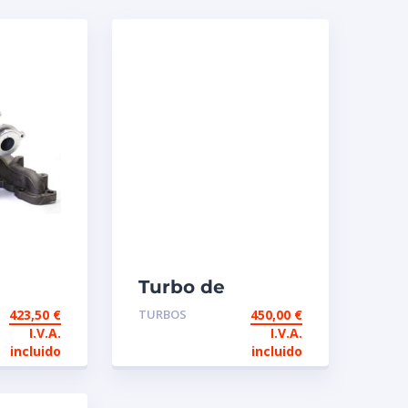
Turbo de
io
intercambio
423,50
€
TURBOS
450,00
€
3860
Garrett 452047
I.V.A.
I.V.A.
 105 /
2,7 TD 101/125 CV
incluido
incluido