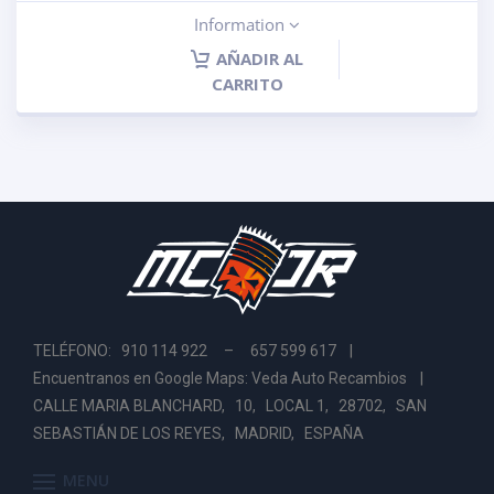
Information
AÑADIR AL
CARRITO
TELÉFONO: 910 114 922 – 657 599 617 |
Encuentranos en Google Maps: Veda Auto Recambios
|
CALLE MARIA BLANCHARD, 10, LOCAL 1, 28702, SAN
SEBASTIÁN DE LOS REYES, MADRID, ESPAÑA
MENU