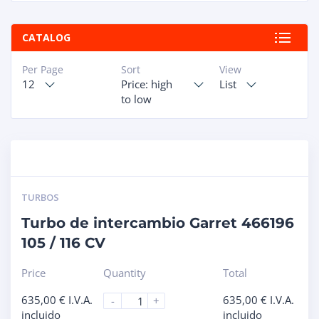
CATALOG
Per Page
Sort
View
12
Price: high
List
to low
TURBOS
Turbo de intercambio Garret 466196
105 / 116 CV
Price
Quantity
Total
635,00
€
I.V.A.
635,00
€
I.V.A.
-
+
incluido
incluido