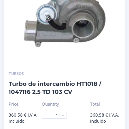
TURBOS
Turbo de intercambio HT1018 /
1047116 2.5 TD 103 CV
Price
Quantity
Total
360,58
€
I.V.A.
360,58
€
I.V.A.
-
+
incluido
incluido