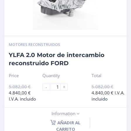
MOTORES RECONSTRUIDOS
YLFA 2.0 Motor de intercambio
reconstruido FORD
Price
Quantity
Total
5.082,00
€
5.082,00
€
-
+
4.840,00
€
4.840,00
€
I.V.A.
I.V.A. incluido
incluido
Information
AÑADIR AL
CARRITO