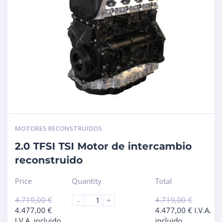
MOTORES RECONSTRUIDOS
2.0 TFSI TSI Motor de intercambio
reconstruido
Price
Quantity
Total
4.719,00
€
4.719,00
€
-
+
4.477,00
€
4.477,00
€
I.V.A.
I.V.A. incluido
incluido