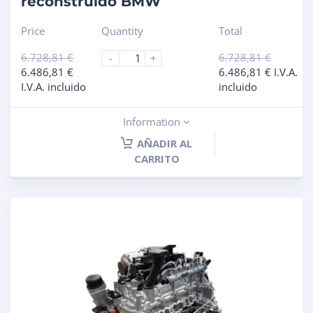
reconstruido BMW
Price
Quantity
Total
6.728,81
€
6.728,81
€
-
+
6.486,81
€
6.486,81
€
I.V.A.
I.V.A. incluido
incluido
Information
AÑADIR AL
CARRITO