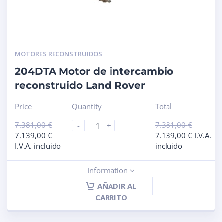
MOTORES RECONSTRUIDOS
204DTA Motor de intercambio
reconstruido Land Rover
Price
Quantity
Total
7.381,00
€
7.381,00
€
-
+
7.139,00
€
7.139,00
€
I.V.A.
I.V.A. incluido
incluido
Information
AÑADIR AL
CARRITO