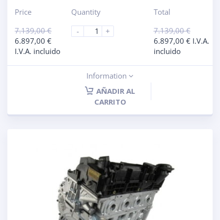
Price
Quantity
Total
7.139,00
€
7.139,00
€
-
+
6.897,00
€
6.897,00
€
I.V.A.
I.V.A. incluido
incluido
Information
AÑADIR AL
CARRITO