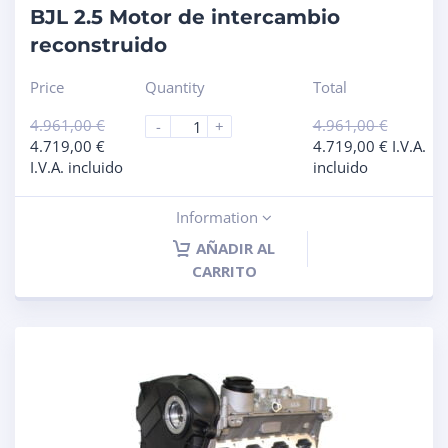
BJL 2.5 Motor de intercambio
reconstruido
Price
Quantity
Total
4.961,00
€
4.961,00
€
-
+
4.719,00
€
4.719,00
€
I.V.A.
I.V.A. incluido
incluido
Information
AÑADIR AL
CARRITO