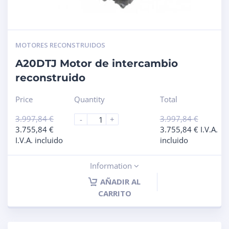
MOTORES RECONSTRUIDOS
A20DTJ Motor de intercambio
reconstruido
Price
Quantity
Total
3.997,84
€
3.997,84
€
-
+
3.755,84
€
3.755,84
€
I.V.A.
I.V.A. incluido
incluido
Information
AÑADIR AL
CARRITO