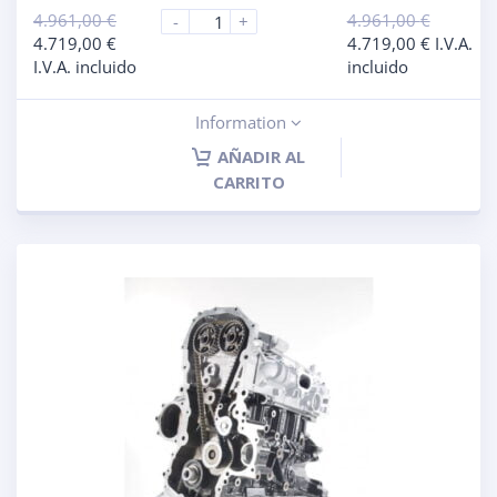
4.961,00
€
4.961,00
€
-
+
4.719,00
€
4.719,00
€
I.V.A.
I.V.A. incluido
incluido
Information
AÑADIR AL
CARRITO