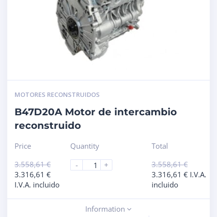
MOTORES RECONSTRUIDOS
B47D20A Motor de intercambio
reconstruido
Price
Quantity
Total
3.558,61
€
3.558,61
€
-
+
3.316,61
€
3.316,61
€
I.V.A.
I.V.A. incluido
incluido
Information