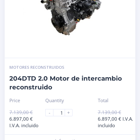
MOTORES RECONSTRUIDOS
204DTD 2.0 Motor de intercambio
reconstruido
Price
Quantity
Total
7.139,00
€
7.139,00
€
-
+
6.897,00
€
6.897,00
€
I.V.A.
I.V.A. incluido
incluido