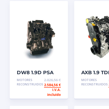
DW8 1.9D PSA
AXB 1.9 TD
Motor de
Motor de
MOTORES
2.826,56
€
MOTORES
intercambio
intercamb
RECONSTRUIDOS
RECONSTRUIDOS
2.584,56
€
reconstruido
reconstru
I.V.A.
Inyector 
incluido