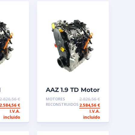
I
AAZ 1.9 TD Motor
de intercambio
2.826,56
€
MOTORES
2.826,56
€
io
reconstruido
RECONSTRUIDOS
2.584,56
€
2.584,56
€
ido
I.V.A.
I.V.A.
Bomba
incluido
incluido