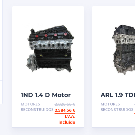
1ND 1.4 D Motor
ARL 1.9 TD
de intercambio
Motor de
MOTORES
2.826,56
€
MOTORES
reconstruido
intercamb
RECONSTRUIDOS
RECONSTRUIDOS
2.584,56
€
TOYOTA
reconstru
I.V.A.
0km
incluido