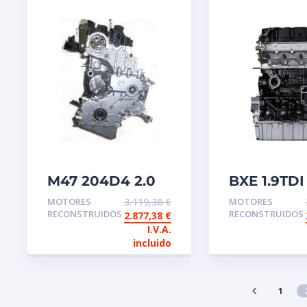
M47 204D4 2.0
BXE 1.9TDI
D BMW Motor
de interc
MOTORES
3.119,38
€
MOTORES
reconstruido de
reconstru
RECONSTRUIDOS
RECONSTRUIDOS
2.877,38
€
intercambio
I.V.A.
incluido
1