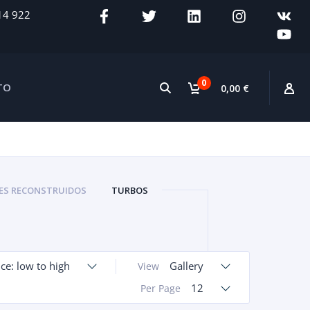
14 922
0
TO
0,00 €
S RECONSTRUIDOS
TURBOS
ice: low to high
Gallery
View
12
Per Page