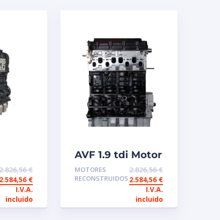
I
AVF 1.9 tdi Motor
de intercambio
2.826,56
€
MOTORES
2.826,56
€
io
reconstruido
RECONSTRUIDOS
2.584,56
€
2.584,56
€
ido
I.V.A.
I.V.A.
incluido
incluido