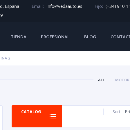
id, España
Email:
info@vedaauto.es
Fijo:
(+34) 910 1
39
TIENDA
PROFESIONAL
BLOG
CONTAC
INA 2
ALL
MOTORE
Pr
CATALOG
Sort