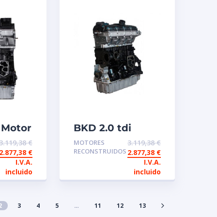
 Motor
BKD 2.0 tdi
ambio
140CV 16v Motor
3.119,38
€
MOTORES
3.119,38
€
ido
de intercambio
RECONSTRUIDOS
2.877,38
€
2.877,38
€
reconstruido
I.V.A.
I.V.A.
incluido
incluido
2
3
4
5
…
11
12
13