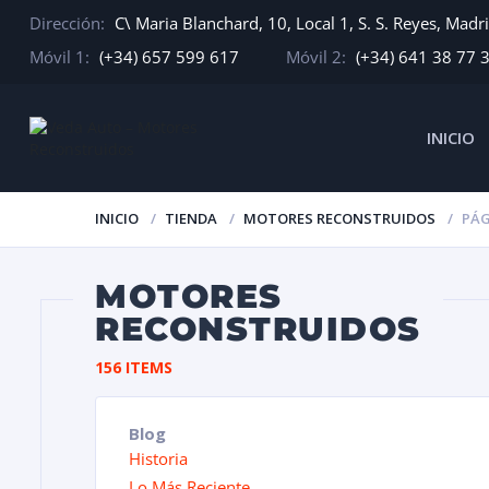
Dirección:
C\ Maria Blanchard, 10, Local 1, S. S. Reyes, Madr
Móvil 1:
(+34) 657 599 617
Móvil 2:
(+34) 641 38 77 
INICIO
INICIO
TIENDA
MOTORES RECONSTRUIDOS
PÁG
MOTORES
RECONSTRUIDOS
156 ITEMS
Blog
Historia
Lo Más Reciente