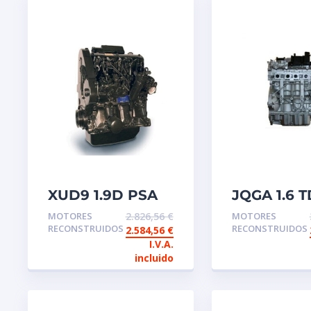
XUD9 1.9D PSA
JQGA 1.6 T
Motor de
Motor de
MOTORES
2.826,56
€
MOTORES
intercambio
intercamb
RECONSTRUIDOS
RECONSTRUIDOS
2.584,56
€
reconstruido
reconstru
I.V.A.
FORD
incluido