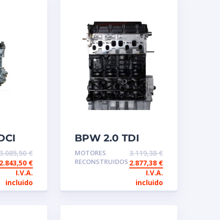
DCI
BPW 2.0 TDI
140CV 8V Motor
3.085,50
€
MOTORES
3.119,38
€
io
de intercambio
RECONSTRUIDOS
2.843,50
€
2.877,38
€
ido
reconstruido
I.V.A.
I.V.A.
incluido
incluido