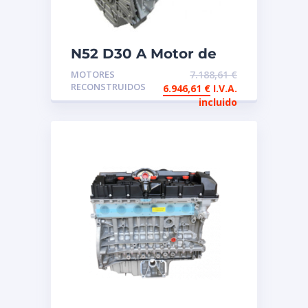
N52 D30 A Motor de
intercambio
MOTORES
7.188,61
€
reconstruido
RECONSTRUIDOS
6.946,61
€
I.V.A.
incluido