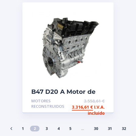
B47 D20 A Motor de
intercambio
MOTORES
3.558,61
€
reconstruido
RECONSTRUIDOS
3.316,61
€
I.V.A.
incluido
1
2
3
4
5
…
30
31
32