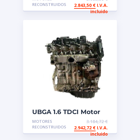
reconstruido FORD
RECONSTRUIDOS
2.843,50
€
I.V.A.
incluido
UBGA 1.6 TDCI Motor
de intercambio
MOTORES
3.184,72
€
reconstruido FORD,
RECONSTRUIDOS
2.942,72
€
I.V.A.
VW
incluido