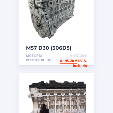
M57 D30 (306D5)
Motor reconstruido de
MOTORES
6.437,20
€
intercambio BMW
RECONSTRUIDOS
6.195,20
€
I.V.A.
incluido