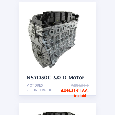
N57D30C 3.0 D Motor
reconstruido de
MOTORES
7.091,81
€
intercambio BMW
RECONSTRUIDOS
6.849,81
€
I.V.A.
incluido