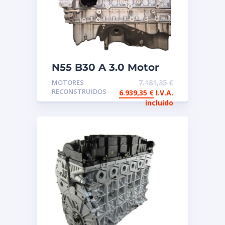
N55 B30 A 3.0 Motor
de intercambio
MOTORES
7.181,35
€
reconstruido
RECONSTRUIDOS
6.939,35
€
I.V.A.
incluido