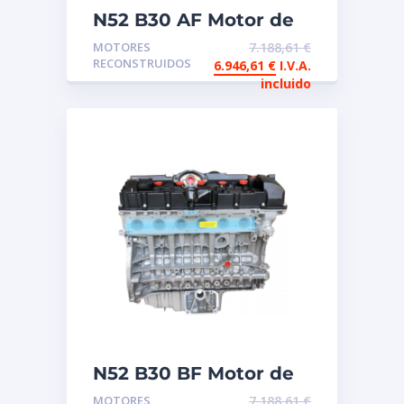
N52 B30 AF Motor de
intercambio
MOTORES
7.188,61
€
reconstruido
RECONSTRUIDOS
6.946,61
€
I.V.A.
incluido
N52 B30 BF Motor de
intercambio
MOTORES
7.188,61
€