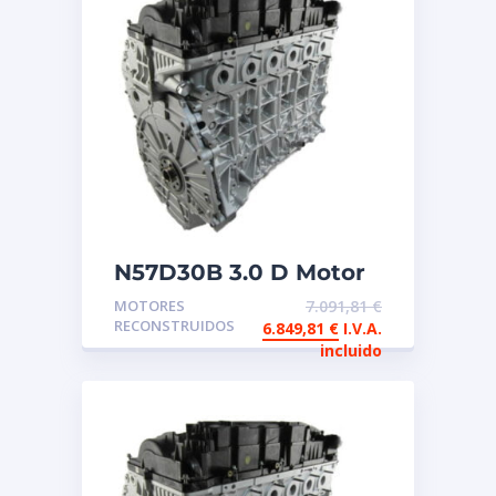
N57D30B 3.0 D Motor
reconstruido de
MOTORES
7.091,81
€
intercambio BMW
RECONSTRUIDOS
6.849,81
€
I.V.A.
incluido