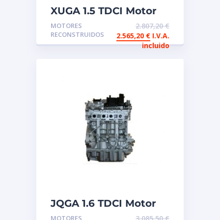
XUGA 1.5 TDCI Motor
de intercambio
MOTORES
2.807,20
€
reconstruido FORD
RECONSTRUIDOS
2.565,20
€
I.V.A.
incluido
JQGA 1.6 TDCI Motor
de intercambio
MOTORES
3.085,50
€