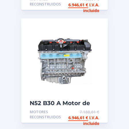
reconstruido
RECONSTRUIDOS
6.946,61
€
I.V.A.
incluido
N52 B30 A Motor de
intercambio
MOTORES
7.188,61
€
reconstruido
RECONSTRUIDOS
6.946,61
€
I.V.A.
incluido