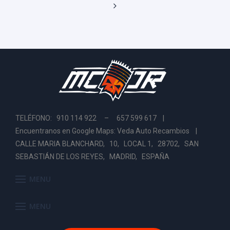
TELÉFONO: 910 114 922 – 657 599 617 |
Encuentranos en Google Maps: Veda Auto Recambios
|
CALLE MARIA BLANCHARD, 10, LOCAL 1, 28702, SAN
SEBASTIÁN DE LOS REYES, MADRID, ESPAÑA
MENU
MENU