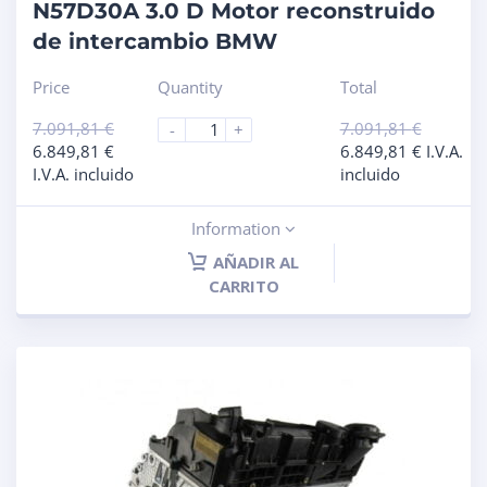
N57D30A 3.0 D Motor reconstruido
de intercambio BMW
Price
Quantity
Total
7.091,81
€
7.091,81
€
-
+
6.849,81
€
6.849,81
€
I.V.A.
I.V.A. incluido
incluido
Information
AÑADIR AL
CARRITO