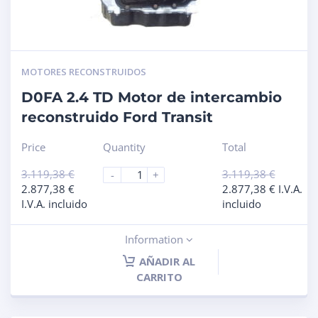
MOTORES RECONSTRUIDOS
D0FA 2.4 TD Motor de intercambio
reconstruido Ford Transit
Price
Quantity
Total
3.119,38
€
3.119,38
€
-
+
2.877,38
€
2.877,38
€
I.V.A.
I.V.A. incluido
incluido
Information
AÑADIR AL
CARRITO