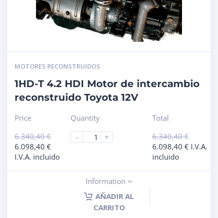
MOTORES RECONSTRUIDOS
1HD-T 4.2 HDI Motor de intercambio
reconstruido Toyota 12V
Price
Quantity
Total
6.340,40
€
6.340,40
€
-
+
6.098,40
€
6.098,40
€
I.V.A.
I.V.A. incluido
incluido
Information
AÑADIR AL
CARRITO