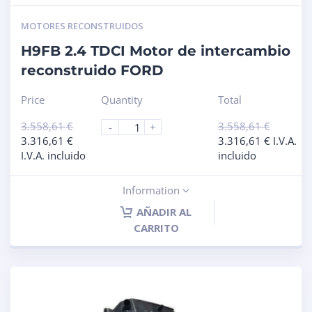
MOTORES RECONSTRUIDOS
H9FB 2.4 TDCI Motor de intercambio
reconstruido FORD
Price
Quantity
Total
3.558,61
€
3.558,61
€
-
+
3.316,61
€
3.316,61
€
I.V.A.
I.V.A. incluido
incluido
Information
AÑADIR AL
CARRITO