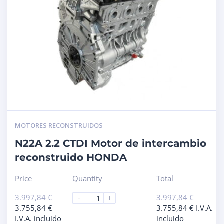
MOTORES RECONSTRUIDOS
N22A 2.2 CTDI Motor de intercambio
reconstruido HONDA
Price
Quantity
Total
3.997,84
€
3.997,84
€
-
+
3.755,84
€
3.755,84
€
I.V.A.
I.V.A. incluido
incluido