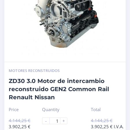
MOTORES RECONSTRUIDOS
ZD30 3.0 Motor de intercambio
reconstruido GEN2 Common Rail
Renault Nissan
Price
Quantity
Total
4.144,25
€
4.144,25
€
-
+
3.902,25
€
3.902,25
€
I.V.A.