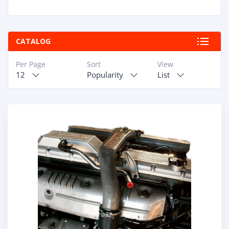
CATALOG
Per Page
Sort
View
12
Popularity
List