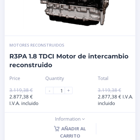
MOTORES RECONSTRUIDOS
R3PA 1.8 TDCI Motor de intercambio
reconstruido
Price
Quantity
Total
3.119,38
€
3.119,38
€
-
+
2.877,38
€
2.877,38
€
I.V.A.
I.V.A. incluido
incluido
Information
AÑADIR AL
CARRITO