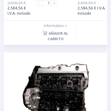
2.826,56
€
2.826,56
€
-
+
2.584,56
€
2.584,56
€
I.V.A.
I.V.A. incluido
incluido
Information
AÑADIR AL
CARRITO