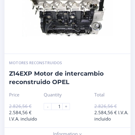
MOTORES RECONSTRUIDOS
Z14EXP Motor de intercambio
reconstruido OPEL
Price
Quantity
Total
2.826,56
€
2.826,56
€
-
+
2.584,56
€
2.584,56
€
I.V.A.
I.V.A. incluido
incluido
Information