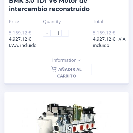
BMK 3.0 TDI V6 Motor de
intercambio reconstruido
Price
Quantity
Total
5.169,12
€
5.169,12
€
-
+
4.927,12
€
4.927,12
€
I.V.A.
I.V.A. incluido
incluido
Information
AÑADIR AL
CARRITO