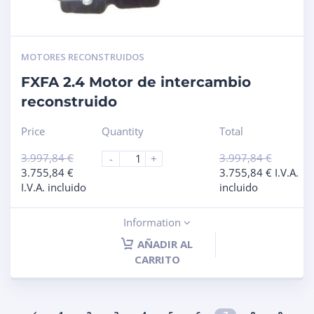
MOTORES RECONSTRUIDOS
FXFA 2.4 Motor de intercambio
reconstruido
Price
Quantity
Total
3.997,84
€
3.997,84
€
-
+
3.755,84
€
3.755,84
€
I.V.A.
I.V.A. incluido
incluido
Information
AÑADIR AL
CARRITO