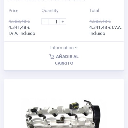
Price
Quantity
Total
4.583,48
€
4.583,48
€
-
+
4.341,48
€
4.341,48
€
I.V.A.
I.V.A. incluido
incluido
Information
AÑADIR AL
CARRITO